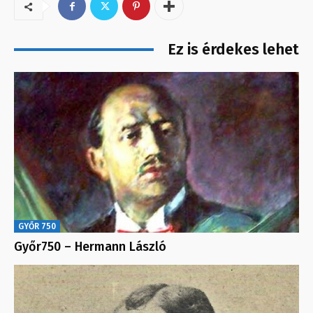
Ez is érdekes lehet
GYŐR 750
Győr750 – Hermann László