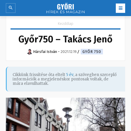
Kezdőlap
Győr750 – Takács Jenő
Hársfai István
-
2021.12.19.
GYŐR 750
Cikkünk frissítése óta eltelt
5 év
, a szövegben szereplő
információk a megjelenéskor pontosak voltak, de
mára elavulhattak.