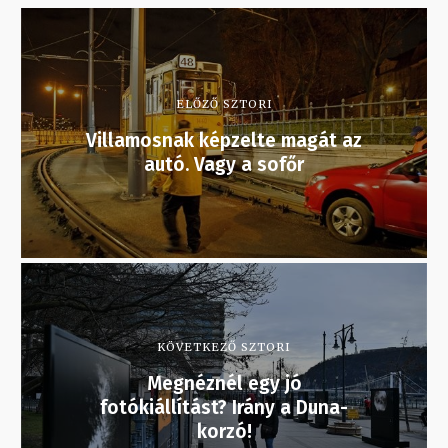
ELŐZŐ SZTORI
Villamosnak képzelte magát az
autó. Vagy a sofőr
KÖVETKEZŐ SZTORI
Megnéznél egy jó
fotókiállítást? Irány a Duna-
korzó!