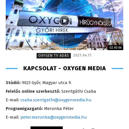
02:40:06
2021.04.17.
OXYGEN TV ADÁS
KAPCSOLAT - OXYGEN MEDIA
Stúdió:
9023 Győr, Magyar utca 9.
Felelős online szerkesztő:
Szentgáthi Csaba
E-mail:
csaba.szentgathi@oxygenmedia.hu
Programigazgató:
Meronka Péter
E-mail:
peter.meronka@oxygenmedia.hu