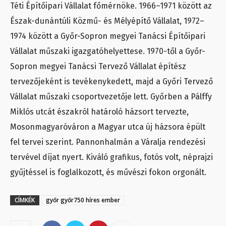
Téti Építőipari Vállalat főmérnöke. 1966–1971 között az
Észak-dunántúli Közmű- és Mélyépítő Vállalat, 1972–
1974 között a Győr-Sopron megyei Tanácsi Építőipari
Vállalat műszaki igazgatóhelyettese. 1970-től a Győr-
Sopron megyei Tanácsi Tervező Vállalat építész
tervezőjeként is tevékenykedett, majd a Győri Tervező
Vállalat műszaki csoportvezetője lett. Győrben a Pálffy
Miklós utcát északról határoló házsort tervezte,
Mosonmagyaróváron a Magyar utca új házsora épült
fel tervei szerint. Pannonhalmán a Váralja rendezési
tervével díjat nyert. Kiváló grafikus, fotós volt, néprajzi
gyűjtéssel is foglalkozott, és művészi fokon orgonált.
CÍMKÉK
győr győr750 híres ember