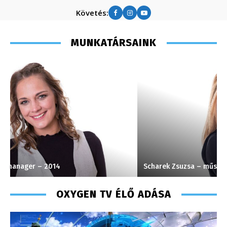
Követés:
MUNKATÁRSAINK
Scharek Zsuzsa – műsorvezető, riporter – 2008
T
OXYGEN TV ÉLŐ ADÁSA