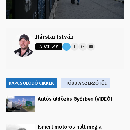
Hársfai István
ADATLAP
KAPCSOLÓDÓ CIKKEK
TÖBB A SZERZŐTŐL
Autós üldözés Győrben (VIDEÓ)
Ismert motoros halt meg a