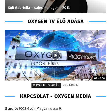
Süli Gabriella – sales manager – 2013
S
OXYGEN TV ÉLŐ ADÁSA
02:40:06
2021.04.17.
OXYGEN TV ADÁS
KAPCSOLAT - OXYGEN MEDIA
Stúdió:
9023 Győr, Magyar utca 9.