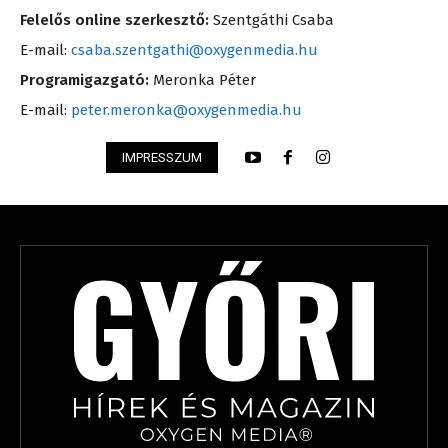
Felelős online szerkesztő:
Szentgáthi Csaba
E-mail:
csaba.szentgathi@oxygenmedia.hu
Programigazgató:
Meronka Péter
E-mail:
peter.meronka@oxygenmedia.hu
IMPRESSZUM