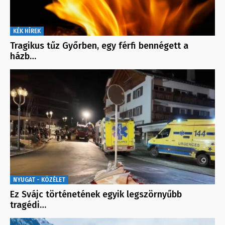
KÉK HÍREK
Tragikus tűz Győrben, egy férfi bennégett a
házb…
NYUGAT - KÖZÉLET
Ez Svájc történetének egyik legszörnyűbb
tragédi…