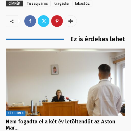
CÍMKÉK
Tiszaújváros
tragédia
lakástűz
Ez is érdekes lehet
KÉK HÍREK
Nem fogadta el a két év letöltendőt az Aston
Mar…