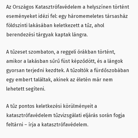
Az Országos Katasztrófavédelem a helyszínen történt
eseményeket idézi fel: egy háromemeletes társasház
földszinti lakásában keletkezett a tűz, ahol
berendezési tárgyak kaptak lángra.
A tűzeset szombaton, a reggeli órákban történt,
amikor a lakásban sűrű füst képződött, és a lángok
gyorsan terjedni kezdtek. A tűzoltók a fürdőszobában
egy embert találtak, akinek az életén már nem
lehetett segíteni.
A tűz pontos keletkezési körülményeit a
katasztrófavédelem tűzvizsgálati eljárás során fogja
feltárni – írja a katasztrófavédelem.