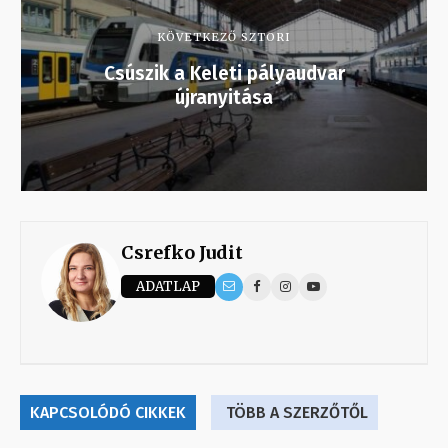
KÖVETKEZŐ SZTORI
Csúszik a Keleti pályaudvar
újranyitása
Csrefko Judit
ADATLAP
KAPCSOLÓDÓ CIKKEK
TÖBB A SZERZŐTŐL