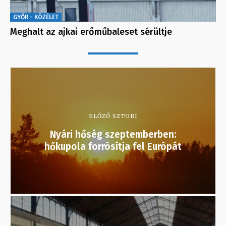
GYŐR - KÖZÉLET
Meghalt az ajkai erőműbaleset sérültje
ELŐZŐ SZTORI
Nyári hőség szeptemberben:
hőkupola forrósítja fel Európát