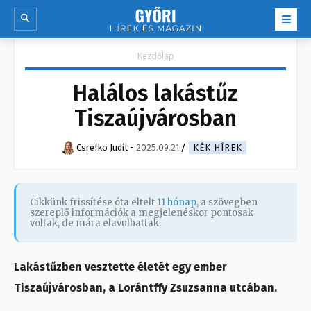
Kezdőlap
Halálos lakástűz
Tiszaújvárosban
Csrefko Judit
-
2025.09.21.
KÉK HÍREK
Cikkünk frissítése óta eltelt
11 hónap
, a szövegben
szereplő információk a megjelenéskor pontosak
voltak, de mára elavulhattak.
Lakástűzben vesztette életét egy ember
Tiszaújvárosban, a Lorántffy Zsuzsanna utcában.