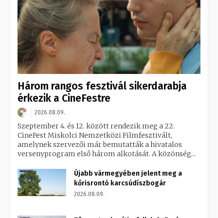
Három rangos fesztivál sikerdarabja
érkezik a CineFestre
2026.08.09.
Szeptember 4. és 12. között rendezik meg a 22.
CineFest Miskolci Nemzetközi Filmfesztivált,
amelynek szervezői már bemutatták a hivatalos
versenyprogram első három alkotását. A közönség...
Újabb vármegyében jelent meg a
kőrisrontó karcsúdíszbogár
2026.08.09.