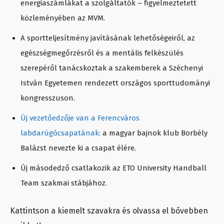
energiaszámlákat a szolgáltatók – figyelmeztetett
közleményében az MVM.
A sportteljesítmény javításának lehetőségeiről, az
egészségmegőrzésről és a mentális felkészülés
szerepéről tanácskoztak a szakemberek a Széchenyi
István Egyetemen rendezett országos sporttudományi
kongresszuson.
Új vezetőedzője van a Ferencváros
labdarúgócsapatának:
a magyar bajnok klub Borbély
Balázst nevezte ki a csapat élére.
Új másodedző csatlakozik az ETO University Handball
Team szakmai stábjához.
Kattintson a kiemelt szavakra és olvassa el bővebben