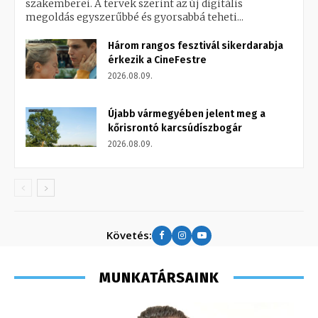
szakemberei. A tervek szerint az új digitális
megoldás egyszerűbbé és gyorsabbá teheti...
Három rangos fesztivál sikerdarabja
érkezik a CineFestre
2026.08.09.
Újabb vármegyében jelent meg a
kőrisrontó karcsúdíszbogár
2026.08.09.
Követés:
MUNKATÁRSAINK