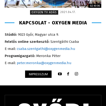
02:40:06
2021.04.17.
OXYGEN TV ADÁS
KAPCSOLAT - OXYGEN MEDIA
Stúdió:
9023 Győr, Magyar utca 9.
Felelős online szerkesztő:
Szentgáthi Csaba
E-mail:
csaba.szentgathi@oxygenmedia.hu
Programigazgató:
Meronka Péter
E-mail:
peter.meronka@oxygenmedia.hu
IMPRESSZUM