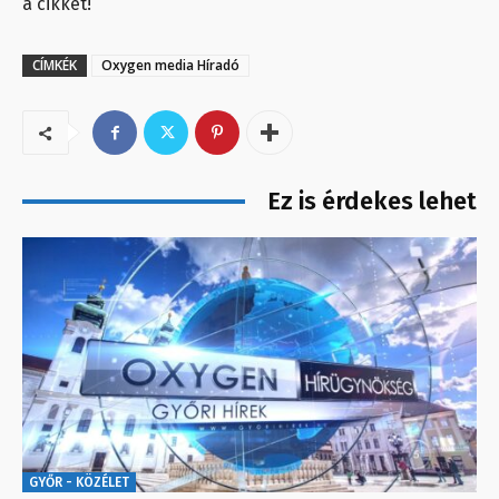
a cikket!
CÍMKÉK
Oxygen media Híradó
Ez is érdekes lehet
GYŐR - KÖZÉLET