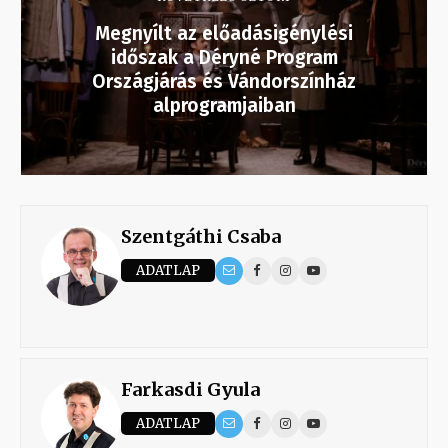
Megnyílt az előadásigénylési
időszak a Déryné Program
Országjárás és Vándorszínház
alprogramjaiban
Szentgáthi Csaba
ADATLAP
Farkasdi Gyula
ADATLAP