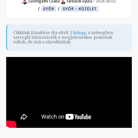
Szentgáthi Csaba
Farkasdi Gyula
-
2026.06.02.
GYŐR
GYŐR - KÖZÉLET
Cikkünk frissítése óta eltelt
2 hónap
, a szövegben
szereplő információk a megjelenéskor pontosak
voltak, de mára elavulhattak.