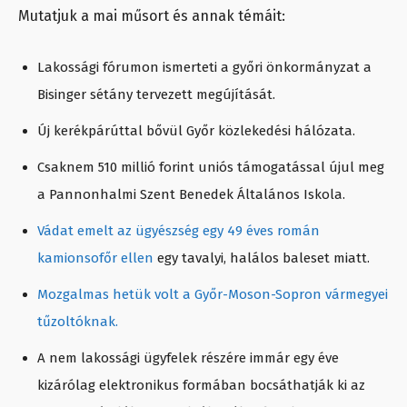
Mutatjuk a mai műsort és annak témáit:
Lakossági fórumon ismerteti a győri önkormányzat a
Bisinger sétány tervezett megújítását.
Új kerékpárúttal bővül Győr közlekedési hálózata.
Csaknem 510 millió forint uniós támogatással újul meg
a Pannonhalmi Szent Benedek Általános Iskola.
Vádat emelt az ügyészség egy 49 éves román
kamionsofőr ellen
egy tavalyi, halálos baleset miatt.
Mozgalmas hetük volt a Győr-Moson-Sopron vármegyei
tűzoltóknak.
A nem lakossági ügyfelek részére immár egy éve
kizárólag elektronikus formában bocsáthatják ki az