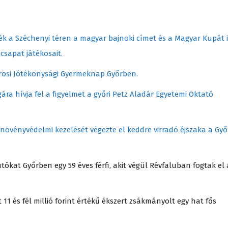
ék a Széchenyi téren a magyar bajnoki címet és a Magyar Kupát i
csapat játékosait.
rosi Jótékonysági Gyermeknap Győrben.
ra hívja fel a figyelmet a győri Petz Aladár Egyetemi Oktató
 növényvédelmi kezelését végezte el keddre virradó éjszaka a Győ
kat Győrben egy 59 éves férfi, akit végül Révfaluban fogtak el 
1 és fél millió forint értékű ékszert zsákmányolt egy hat fős