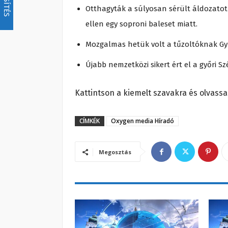
Otthagyták a súlyosan sérült áldozatot 
ellen egy soproni baleset miatt.
Mozgalmas hetük volt a tűzoltóknak G
Újabb nemzetközi sikert ért el a győri S
Kattintson a kiemelt szavakra és olvassa
CÍMKÉK
Oxygen media Híradó
Megosztás