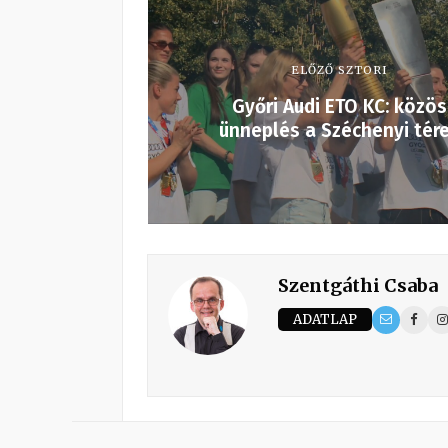
ELŐZŐ SZTORI
Győri Audi ETO KC: közös
ünneplés a Széchenyi tér
Szentgáthi Csaba
ADATLAP