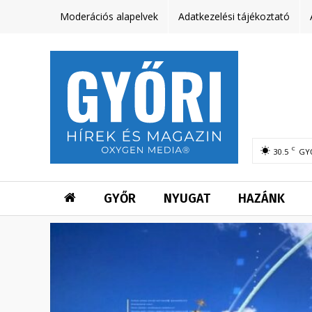
Moderációs alapelvek
Adatkezelési tájékoztató
C
30.5
GY
GYŐR
NYUGAT
HAZÁNK