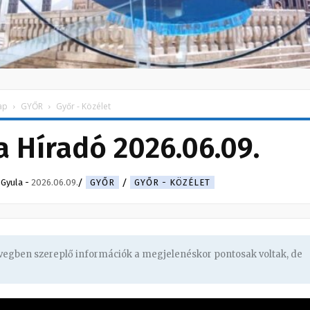
ap
GYŐR
Győr - Közélet
 Híradó 2026.06.09.
 Gyula
-
2026.06.09.
GYŐR
GYŐR - KÖZÉLET
övegben szereplő információk a megjelenéskor pontosak voltak, de