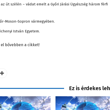
az út szélén – vádat emelt a Győri Járási Ügyészség három férfi
yőr-Moson-Sopron vármegyében.
zéchenyi István Egyetem.
 el bővebben a cikket!
Ez is érdekes le