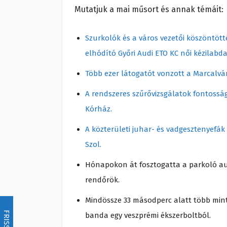
Mutatjuk a mai műsort és annak témáit:
Szurkolók és a város vezetői köszöntött
elhódító Győri Audi ETO KC női kézilabda
Több ezer látogatót vonzott a Marcalvá
A rendszeres szűrővizsgálatok fontosságá
Kórház.
A közterületi juhar- és vadgesztenyefák
Szol.
Hónapokon át fosztogatta a parkoló autó
rendőrök.
Mindössze 33 másodperc alatt több mint 1
FRISSÍTÉS
banda egy veszprémi ékszerboltból.