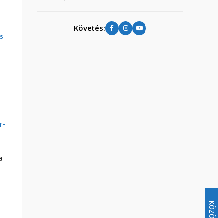
Követés:
s
r-
a
KÖZÖSSÉG