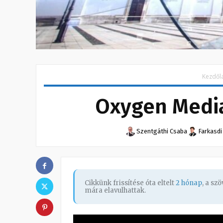
Kezdől
Oxygen Media
Szentgáthi Csaba
Farkasdi
Cikkünk frissítése óta eltelt
2 hónap
, a sz
mára elavulhattak.