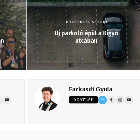
KÖVETKEZŐ SZTORI
Új parkoló épül a Kígyó
en
utcában
Farkasdi Gyula
ADATLAP