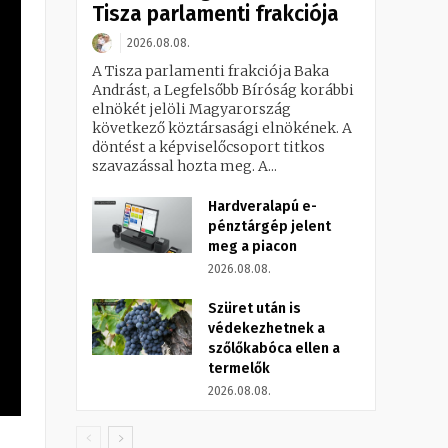
Tisza parlamenti frakciója
2026.08.08.
A Tisza parlamenti frakciója Baka
Andrást, a Legfelsőbb Bíróság korábbi
elnökét jelöli Magyarország
következő köztársasági elnökének. A
döntést a képviselőcsoport titkos
szavazással hozta meg. A...
Hardveralapú e-
pénztárgép jelent
meg a piacon
2026.08.08.
Szüret után is
védekezhetnek a
szőlőkabóca ellen a
termelők
2026.08.08.