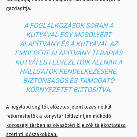
gazdagítja.
A FOGLALKOZÁSOK SORÁN A
KUTYÁVAL EGY MOSOLYÉRT
ALAPÍTVÁNY ÉS A KUTYÁVAL AZ
EMBERÉRT ALAPÍTVÁNY TERÁPIÁS
KUTYÁI ÉS FELVEZETŐIK ÁLLNAK A
HALLGATÓK RENDELKEZÉSÉRE,
BIZTONSÁGOS ÉS TÁMOGATÓ
KÖRNYEZETET BIZTOSÍTVA.
A négylábú segítők előzetes jelentkezés nélkül
felkereshetők a könyvtár földszintjén működő
közösségi térben az olvasótéri kijelzők tájékoztatása
szerinti időszakokban.