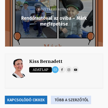
KÖVETKEZŐ SZTORI
Rendőrautóval az oviba – Márk
meglepetése
Kiss Bernadett
ADATLAP
KAPCSOLÓDÓ CIKKEK
TÖBB A SZERZŐTŐL