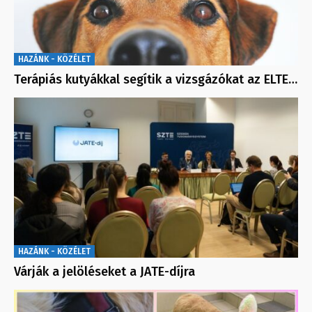
HAZÁNK - KÖZÉLET
Terápiás kutyákkal segítik a vizsgázókat az ELTE…
HAZÁNK - KÖZÉLET
Várják a jelöléseket a JATE-díjra