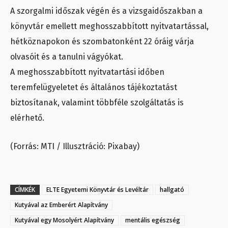
A szorgalmi időszak végén és a vizsgaidőszakban a
könyvtár emellett meghosszabbított nyitvatartással,
hétköznapokon és szombatonként 22 óráig várja
olvasóit és a tanulni vágyókat.
A meghosszabbított nyitvatartási időben
teremfelügyeletet és általános tájékoztatást
biztosítanak, valamint többféle szolgáltatás is
elérhető.
(Forrás: MTI / Illusztráció: Pixabay)
CÍMKÉK
ELTE Egyetemi Könyvtár és Levéltár
hallgató
Kutyával az Emberért Alapítvány
Kutyával egy Mosolyért Alapítvány
mentális egészség