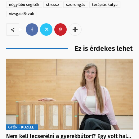
négylábú segítők
stressz
szorongás
terápiás kutya
vizsgaidőszak
Ez is érdekes lehet
GYŐR - KÖZÉLET
Nem kell lecserélni a gyerekbútort? Egy volt hal…