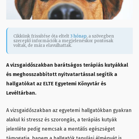
Cikkünk frissítése óta eltelt
3 hónap
, a szövegben
szereplő információk a megjelenéskor pontosak
voltak, de mára elavulhattak.
A vizsgaidőszakban barátságos terápiás kutyákkal
és meghosszabbított nyitvatartással segítik a
hallgatókat az ELTE Egyetemi Könyvtár és
Levéltárban.
A vizsgaidőszakban az egyetemi hallgatókban gyakran
alakul ki stressz és szorongás, a terápiás kutyák
jelenléte pedig nemcsak a mentális egészséget
támogatja, hanem a hallgatók tanulási élményét is