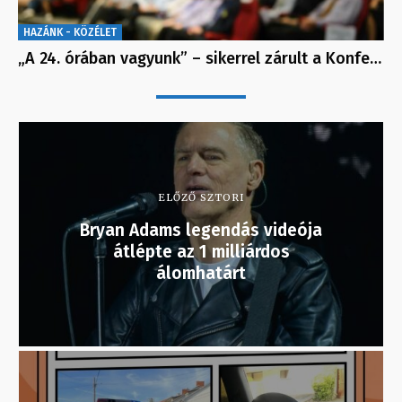
HAZÁNK - KÖZÉLET
„A 24. órában vagyunk” – sikerrel zárult a Konfe…
ELŐZŐ SZTORI
Bryan Adams legendás videója
átlépte az 1 milliárdos
álomhatárt