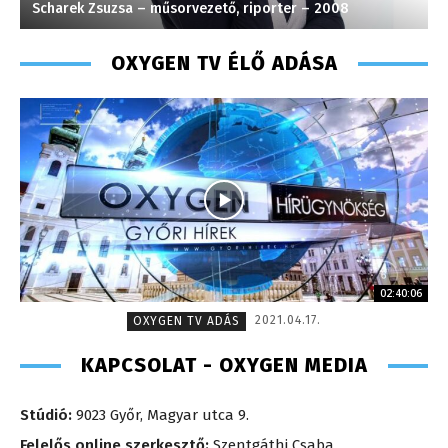
Scharek Zsuzsa – műsorvezető, riporter – 2008
T
OXYGEN TV ÉLŐ ADÁSA
02:40:06
2021.04.17.
OXYGEN TV ADÁS
KAPCSOLAT - OXYGEN MEDIA
Stúdió:
9023 Győr, Magyar utca 9.
Felelős online szerkesztő:
Szentgáthi Csaba