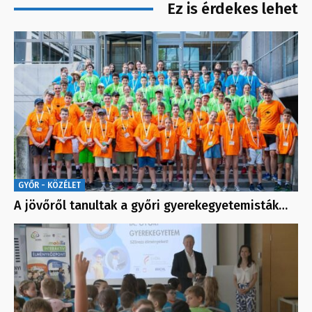
Ez is érdekes lehet
GYŐR - KÖZÉLET
A jövőről tanultak a győri gyerekegyetemisták…