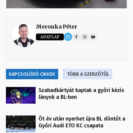
Meronka Péter
ADATLAP
KAPCSOLÓDÓ CIKKEK
TÖBB A SZERZŐTŐL
Szabadkártyát kaptak a győri kézis
lányok a BL-ben
Öt év után nyerhet újra BL döntőt a
Győri Audi ETO KC csapata