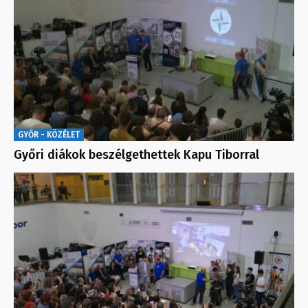
GYŐR - KÖZÉLET
Győri diákok beszélgethettek Kapu Tiborral