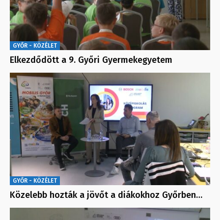
GYŐR - KÖZÉLET
Elkezdődött a 9. Győri Gyermekegyetem
GYŐR - KÖZÉLET
Közelebb hozták a jövőt a diákokhoz Győrben…