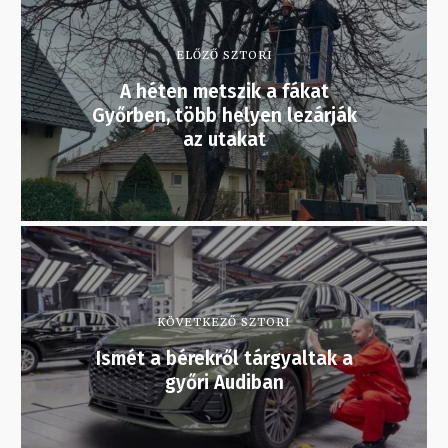
ELŐZŐ SZTORI
A héten metszik a fákat
Győrben, több helyen lezárják
az utakat
KÖVETKEZŐ SZTORI
Ismét a bérekről tárgyaltak a
győri Audiban