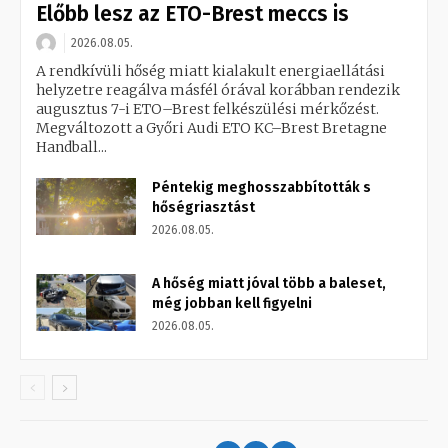
Előbb lesz az ETO-Brest meccs is
2026.08.05.
A rendkívüli hőség miatt kialakult energiaellátási
helyzetre reagálva másfél órával korábban rendezik
augusztus 7-i ETO–Brest felkészülési mérkőzést.
Megváltozott a Győri Audi ETO KC–Brest Bretagne
Handball...
Péntekig meghosszabbították s
hőségriasztást
2026.08.05.
A hőség miatt jóval több a baleset,
még jobban kell figyelni
2026.08.05.