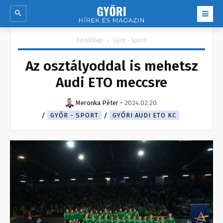
Kezdőlap
Győr - Sport
Az osztályoddal is mehetsz
Audi ETO meccsre
Meronka Péter
-
2024.02.20.
GYŐR - SPORT
GYŐRI AUDI ETO KC