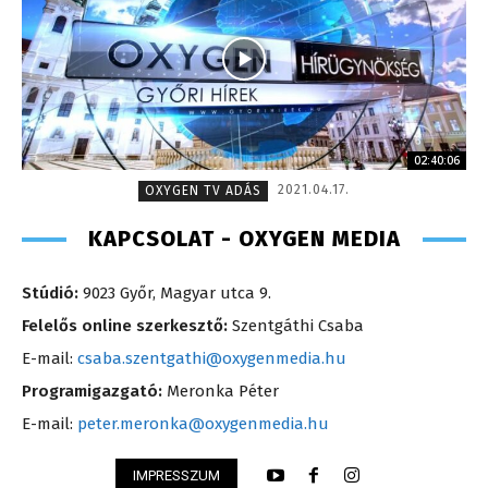
02:40:06
2021.04.17.
OXYGEN TV ADÁS
KAPCSOLAT - OXYGEN MEDIA
Stúdió:
9023 Győr, Magyar utca 9.
Felelős online szerkesztő:
Szentgáthi Csaba
E-mail:
csaba.szentgathi@oxygenmedia.hu
Programigazgató:
Meronka Péter
E-mail:
peter.meronka@oxygenmedia.hu
IMPRESSZUM