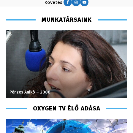
Követés:
MUNKATÁRSAINK
Pénzes Anikó – 2008
P
OXYGEN TV ÉLŐ ADÁSA