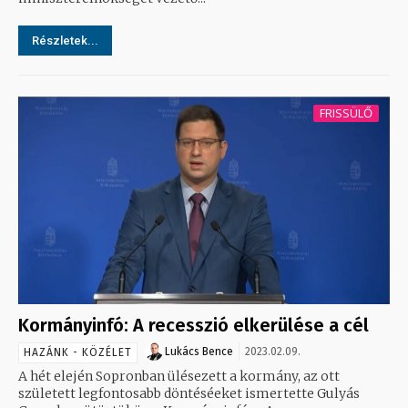
Részletek...
FRISSÜLŐ
Kormányinfó: A recesszió elkerülése a cél
Lukács Bence
2023.02.09.
HAZÁNK - KÖZÉLET
A hét elején Sopronban ülésezett a kormány, az ott
született legfontosabb döntéséeket ismertette Gulyás