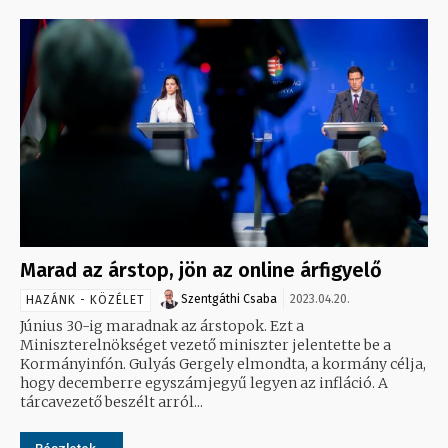
Marad az árstop, jön az online árfigyelő
Szentgáthi Csaba
2023.04.20.
HAZÁNK - KÖZÉLET
Június 30-ig maradnak az árstopok. Ezt a
Miniszterelnökséget vezető miniszter jelentette be a
Kormányinfón. Gulyás Gergely elmondta, a kormány célja,
hogy decemberre egyszámjegyű legyen az infláció. A
tárcavezető beszélt arról...