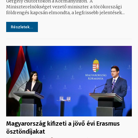
Gergely csütörtökön a Kormányinfón. A
Miniszterelnökséget vezető miniszter a törökországi
földrengés kapcsán elmondta, a legfrissebb jelentések...
Részletek...
Magyarország kifizeti a jövő évi Erasmus
ösztöndíjakat