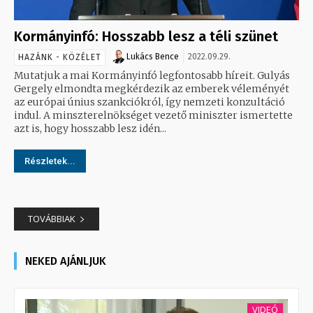
Kormányinfó: Hosszabb lesz a téli szünet
Lukács Bence
2022.09.29.
HAZÁNK - KÖZÉLET
Mutatjuk a mai Kormányinfó legfontosabb híreit. Gulyás
Gergely elmondta megkérdezik az emberek véleményét
az európai únius szankciókról, így nemzeti konzultáció
indul. A minszterelnökséget vezető miniszter ismertette
azt is, hogy hosszabb lesz idén...
Részletek...
TOVÁBBIAK
NEKED AJÁNLJUK
VIDEÓ