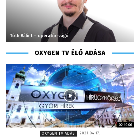
Tóth Bálint – operatőr-vágó
K
OXYGEN TV ÉLŐ ADÁSA
02:40:06
2021.04.17.
OXYGEN TV ADÁS