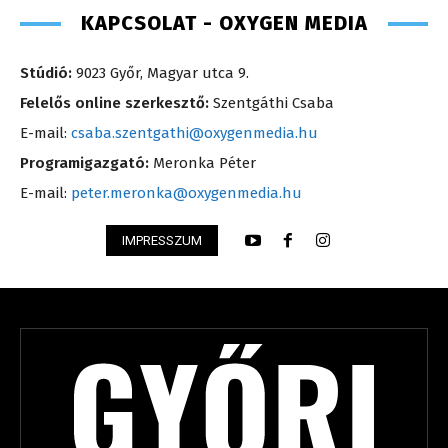
KAPCSOLAT - OXYGEN MEDIA
Stúdió:
9023 Győr, Magyar utca 9.
Felelős online szerkesztő:
Szentgáthi Csaba
E-mail:
csaba.szentgathi@oxygenmedia.hu
Programigazgató:
Meronka Péter
E-mail:
peter.meronka@oxygenmedia.hu
IMPRESSZUM