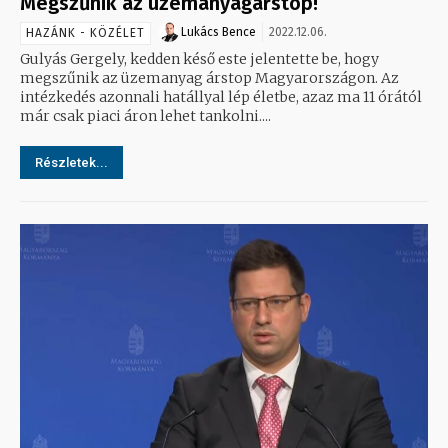
Megszűnik az üzemanyagárstop!
Lukács Bence
2022.12.06.
HAZÁNK - KÖZÉLET
Gulyás Gergely, kedden késő este jelentette be, hogy
megszűnik az üzemanyag árstop Magyarországon. Az
intézkedés azonnali hatállyal lép életbe, azaz ma 11 órától
már csak piaci áron lehet tankolni....
Részletek...