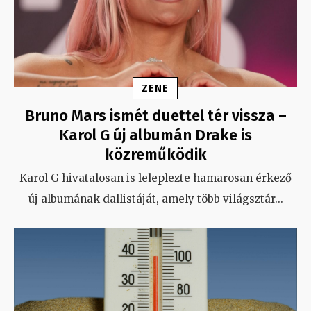
ZENE
Bruno Mars ismét duettel tér vissza –
Karol G új albumán Drake is
közreműködik
Karol G hivatalosan is leleplezte hamarosan érkező
új albumának dallistáját, amely több világsztár
...