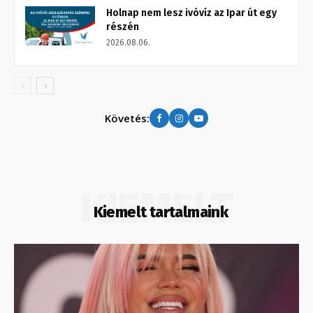
Holnap nem lesz ivóvíz az Ipar út egy
részén
2026.08.06.
Követés:
KIEMELT
Kiemelt tartalmaink