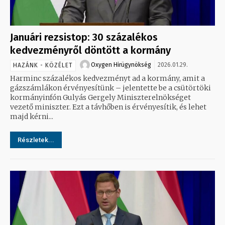
Januári rezsistop: 30 százalékos
kedvezményről döntött a kormány
Oxygen Hirügynökség
2026.01.29.
HAZÁNK - KÖZÉLET
Harminc százalékos kedvezményt ad a kormány, amit a
gázszámlákon érvényesítünk – jelentette be a csütörtöki
kormányinfón Gulyás Gergely Miniszterelnökséget
vezető miniszter. Ezt a távhőben is érvényesítik, és lehet
majd kérni...
Részletek...