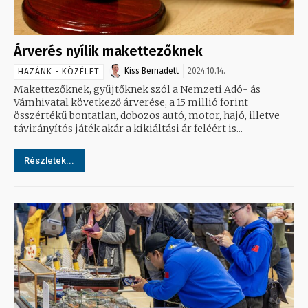
Árverés nyílik makettezőknek
Kiss Bernadett
2024.10.14.
HAZÁNK - KÖZÉLET
Makettezőknek, gyűjtőknek szól a Nemzeti Adó- ás
Vámhivatal következő árverése, a 15 millió forint
összértékű bontatlan, dobozos autó, motor, hajó, illetve
távirányítós játék akár a kikiáltási ár feléért is...
Részletek...