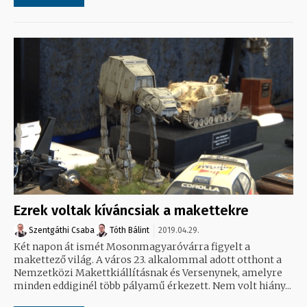
Ezrek voltak kíváncsiak a makettekre
Szentgáthi Csaba
Tóth Bálint
2019.04.29.
Két napon át ismét Mosonmagyaróvárra figyelt a
makettező világ. A város 23. alkalommal adott otthont a
Nemzetközi Makettkiállításnak és Versenynek, amelyre
minden eddiginél több pályamű érkezett. Nem volt hiány...