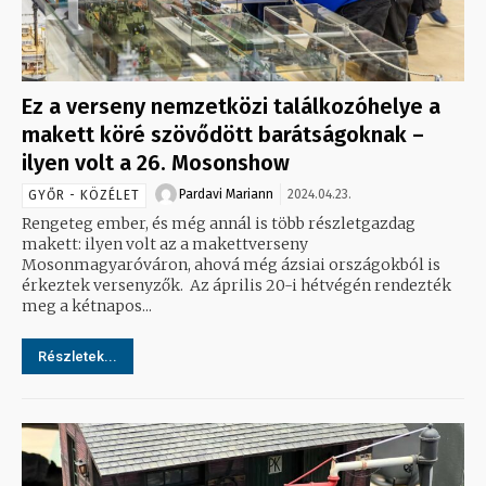
Ez a verseny nemzetközi találkozóhelye a
makett köré szövődött barátságoknak –
ilyen volt a 26. Mosonshow
Pardavi Mariann
2024.04.23.
GYŐR - KÖZÉLET
Rengeteg ember, és még annál is több részletgazdag
makett: ilyen volt az a makettverseny
Mosonmagyaróváron, ahová még ázsiai országokból is
érkeztek versenyzők. Az április 20-i hétvégén rendezték
meg a kétnapos...
Részletek...