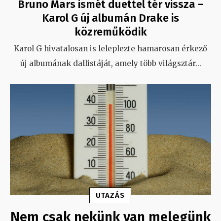
Bruno Mars ismét duettel tér vissza –
Karol G új albumán Drake is
közreműködik
Karol G hivatalosan is leleplezte hamarosan érkező
új albumának dallistáját, amely több világsztár
...
UTAZÁS
Nem csak nekünk van melegünk