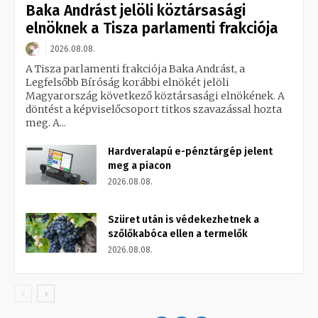
Baka Andrást jelöli köztársasági
elnöknek a Tisza parlamenti frakciója
2026.08.08.
A Tisza parlamenti frakciója Baka Andrást, a
Legfelsőbb Bíróság korábbi elnökét jelöli
Magyarország következő köztársasági elnökének. A
döntést a képviselőcsoport titkos szavazással hozta
meg. A...
Hardveralapú e-pénztárgép jelent
meg a piacon
2026.08.08.
Szüret után is védekezhetnek a
szőlőkabóca ellen a termelők
2026.08.08.