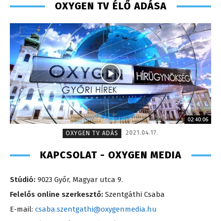
OXYGEN TV ÉLŐ ADÁSA
02:40:06
2021.04.17.
OXYGEN TV ADÁS
KAPCSOLAT - OXYGEN MEDIA
Stúdió:
9023 Győr, Magyar utca 9.
Felelős online szerkesztő:
Szentgáthi Csaba
E-mail:
csaba.szentgathi@oxygenmedia.hu