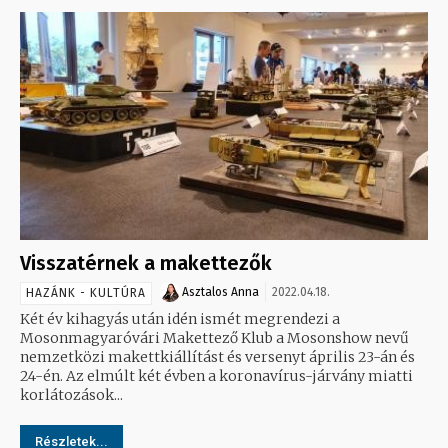
Visszatérnek a makettezők
Asztalos Anna
2022.04.18.
HAZÁNK - KULTÚRA
Két év kihagyás után idén ismét megrendezi a
Mosonmagyaróvári Makettező Klub a Mosonshow nevű
nemzetközi makettkiállítást és versenyt április 23-án és
24-én. Az elmúlt két évben a koronavírus-járvány miatti
korlátozások...
Részletek...