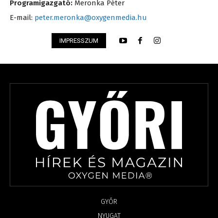
Programigazgató:
Meronka Péter
E-mail:
peter.meronka@oxygenmedia.hu
IMPRESSZUM
GYŐR
NYUGAT