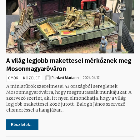
A világ legjobb makettesei mérkőznek meg
Mosonmagyaróváron
Pardavi Mariann
2024.04.17.
GYŐR - KÖZÉLET
A miniatűrök szerelmesei 43 országból sereglenek
Mosonmagyaróvárra, hogy megmutassák munkájukat. A
szervező szerint, aki itt nyer, elmondhatja, hogy a világ
legjobb makettesei közé jutott. Balogh János szervező
elismeréssel a hangjában...
Részletek...