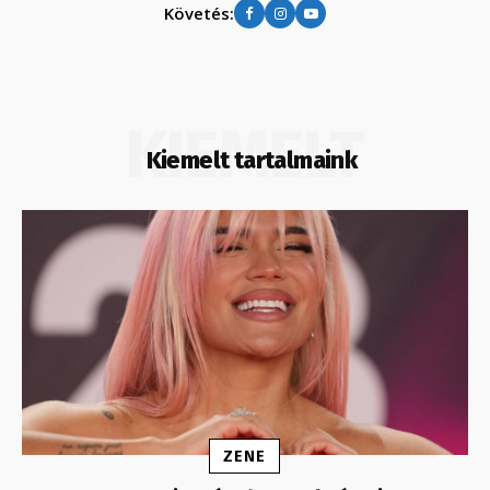
Követés:
KIEMELT
Kiemelt tartalmaink
ZENE