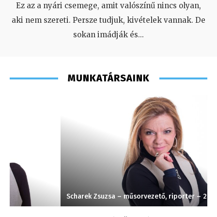
Ez az a nyári csemege, amit valószínű nincs olyan,
aki nem szereti. Persze tudjuk, kivételek vannak. De
sokan imádják és
...
MUNKATÁRSAINK
Scharek Zsuzsa – műsorvezető, riporter – 2008
S