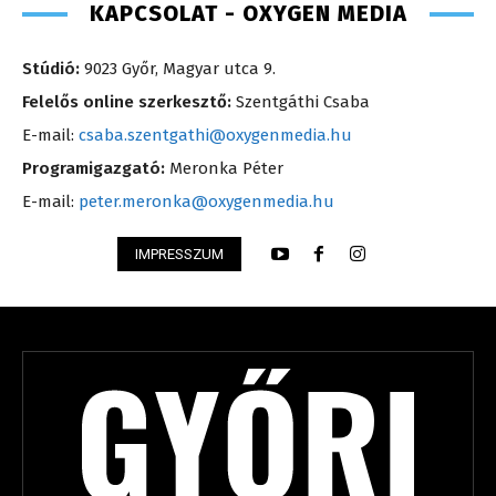
KAPCSOLAT - OXYGEN MEDIA
Stúdió:
9023 Győr, Magyar utca 9.
Felelős online szerkesztő:
Szentgáthi Csaba
E-mail:
csaba.szentgathi@oxygenmedia.hu
Programigazgató:
Meronka Péter
E-mail:
peter.meronka@oxygenmedia.hu
IMPRESSZUM