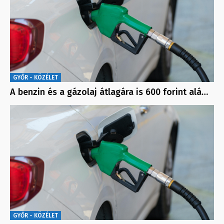
GYŐR - KÖZÉLET
A benzin és a gázolaj átlagára is 600 forint alá…
GYŐR - KÖZÉLET