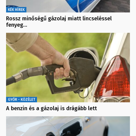
KÉK HÍREK
Rossz minőségű gázolaj miatt lincseléssel
fenyeg…
GYŐR - KÖZÉLET
A benzin és a gázolaj is drágább lett