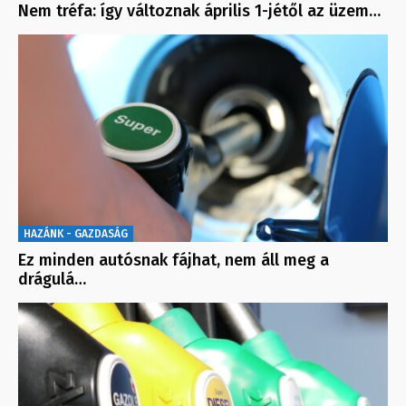
Nem tréfa: így változnak április 1-jétől az üzem…
HAZÁNK - GAZDASÁG
Ez minden autósnak fájhat, nem áll meg a
drágulá…