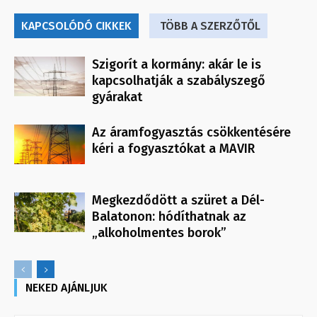
KAPCSOLÓDÓ CIKKEK
TÖBB A SZERZŐTŐL
Szigorít a kormány: akár le is
kapcsolhatják a szabályszegő
gyárakat
Az áramfogyasztás csökkentésére
kéri a fogyasztókat a MAVIR
Megkezdődött a szüret a Dél-
Balatonon: hódíthatnak az
„alkoholmentes borok”
NEKED AJÁNLJUK