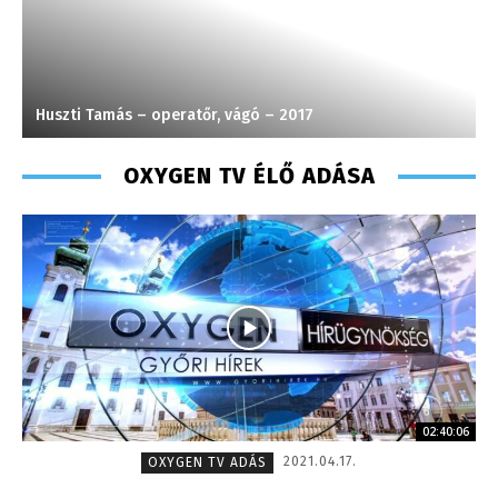
Huszti Tamás – operatőr, vágó – 2017
P
OXYGEN TV ÉLŐ ADÁSA
02:40:06
2021.04.17.
OXYGEN TV ADÁS