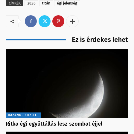
CÍMKÉK
2036
titán
égi jelenség
Ez is érdekes lehet
HAZÁNK - KÖZÉLET
Ritka égi együttállás lesz szombat éjjel