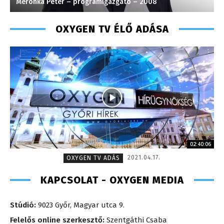
Meronka Péter – programigazgató – 2008
G
OXYGEN TV ÉLŐ ADÁSA
02:40:06
2021.04.17.
OXYGEN TV ADÁS
KAPCSOLAT - OXYGEN MEDIA
Stúdió:
9023 Győr, Magyar utca 9.
Felelős online szerkesztő:
Szentgáthi Csaba