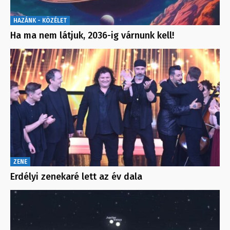
HAZÁNK - KÖZÉLET
Ha ma nem látjuk, 2036-ig várnunk kell!
ZENE
Erdélyi zenekaré lett az év dala