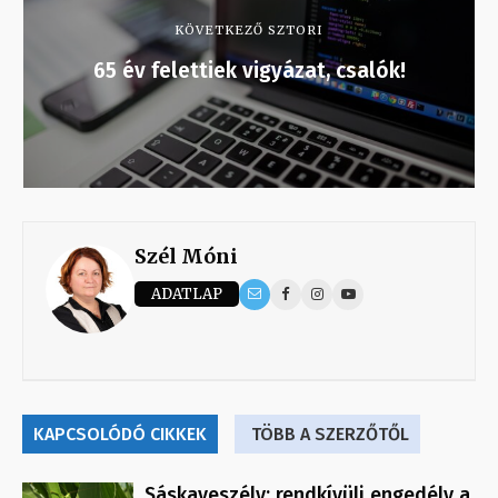
KÖVETKEZŐ SZTORI
65 év felettiek vigyázat, csalók!
Szél Móni
ADATLAP
KAPCSOLÓDÓ CIKKEK
TÖBB A SZERZŐTŐL
Sáskaveszély: rendkívüli engedély a