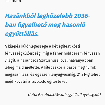
is látható.
Hazánkból legközelebb 2036-
ban figyelhető meg hasonló
együttállás.
A kilépés különlegessége a két égitest közti
fényességkülönbség: míg a fehér holdperem fényesen
világít, a narancsos Szaturnusz jóval halványabban
lebeg majd mellette. A kilépéskor a páros még 16 fok
magasan lesz, és egészen lenyugvásukig, 21:21-ig lehet
majd követni a távolodó égitesteket
(fotó: Facebook/Svábhegyi Csillagvizsgáló)