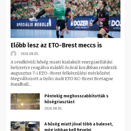
Előbb lesz az ETO-Brest meccs is
2026.08.05.
A rendkívüli hőség miatt kialakult energiaellátási
helyzetre reagálva másfél órával korábban rendezik
augusztus 7-i ETO–Brest felkészülési mérkőzést.
Megváltozott a Győri Audi ETO KC–Brest Bretagne
Handball...
Péntekig meghosszabbították s
hőségriasztást
2026.08.05.
A hőség miatt jóval több a baleset,
még jobban kell figyelni