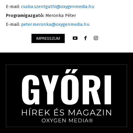
E-mail:
csaba.szentgathi@oxygenmedia.hu
Programigazgató:
Meronka Péter
E-mail:
peter.meronka@oxygenmedia.hu
IMPRESSZUM