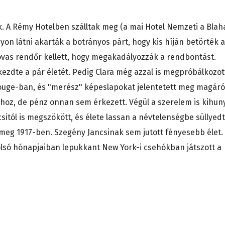
. A Rémy Hotelben szálltak meg (a mai Hotel Nemzeti a Blah
gyon látni akarták a botrányos párt, hogy kis híján betörték 
lovas rendőr kellett, hogy megakadályozzák a rendbontást.
zdte a pár életét. Pedig Clara még azzal is megpróbálkozot
Rouge-ban, és "merész" képeslapokat jelentetett meg magáró
hoz, de pénz onnan sem érkezett. Végül a szerelem is kihuny
sitól is megszökött, és élete lassan a névtelenségbe süllyedt
t meg 1917-ben. Szegény Jancsinak sem jutott fényesebb élet.
e utolsó hónapjaiban lepukkant New York-i csehókban játszott a