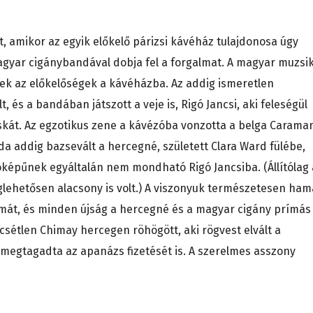
, amikor az egyik előkelő párizsi kávéház tulajdonosa úgy
magyar cigánybandával dobja fel a forgalmat. A magyar muzsi
tek az előkelőségek a kávéházba. Az addig ismeretlen
, és a bandában játszott a veje is, Rigó Jancsi, aki feleségül
skát. Az egzotikus zene a kávézóba vonzotta a belga Carama
da addig bazsevált a hercegné, született Clara Ward fülébe,
képűnek egyáltalán nem mondható Rigó Jancsiba. (Állítólag 
lehetősen alacsony is volt.) A viszonyuk természetesen ham
 témát, és minden újság a hercegné és a magyar cigány prímás
csétlen Chimay hercegen röhögött, aki rögvest elvált a
 és megtagadta az apanázs fizetését is. A szerelmes asszony