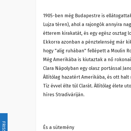
1905-ben még Budapestre is ellátogattak
Lujza téren), ahol a rajongók annyira na
étterem kirakatát, és egy egész osztag 
Ekkorra azonban a pénztelenség már kike
hogy "alig ruhában" fellépett a Moulin 
Még Amerikába is kiutaztak a nő rokonai
Clara Nápolyban egy olasz portással Janc
Állítólag hazatért Amerikába, és ott hal
Tíz évvel élte túl Clarát. Állítólag élet
híres Stradiváriján.
FRISSÍTÉS
És a sütemény