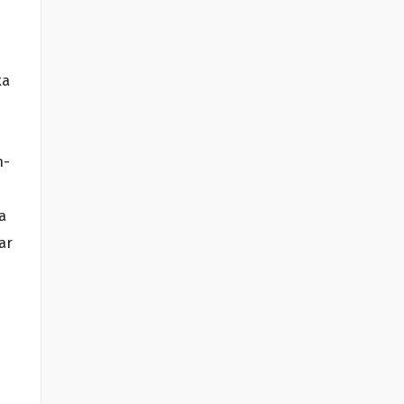
ka
n-
a
ar