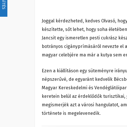
Joggal kérdezheted, kedves Olvasó, hog
készítette, sőt lehet, hogy soha életében
Jancsit egy ismeretlen pesti cukrász kés
botrányos cigányprímásáról nevezte el az 
magyar celebjére ma már a kutya sem em
Ezen a kiállításon egy süteményre irányu
népszerűvé, de egyaránt kedvelik Bécsb
Magyar Kereskedelmi és Vendéglátóipari 
keretein belül az érdeklődők turisztikai
megismerjék azt a városi hangulatot, am
története is megelevenedik.