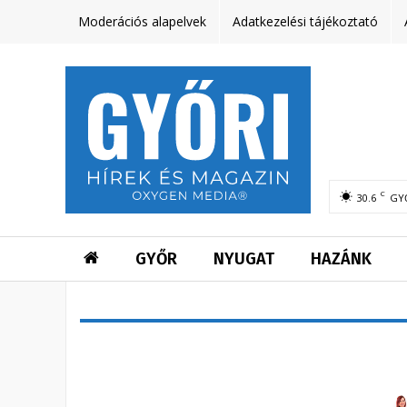
Moderációs alapelvek
Adatkezelési tájékoztató
C
30.6
GY
GYŐR
NYUGAT
HAZÁNK