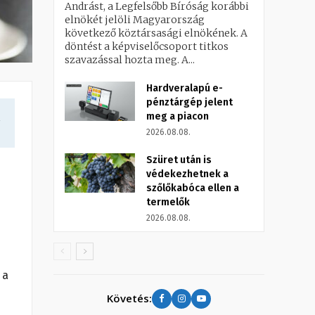
Andrást, a Legfelsőbb Bíróság korábbi
elnökét jelöli Magyarország
következő köztársasági elnökének. A
döntést a képviselőcsoport titkos
szavazással hozta meg. A...
Hardveralapú e-
pénztárgép jelent
meg a piacon
a
2026.08.08.
Szüret után is
védekezhetnek a
szőlőkabóca ellen a
termelők
2026.08.08.
 a
Követés: