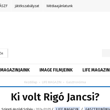
ÁSZF
Játékszabályzat
Médiaajánlatunk
ŐR
MAGAZINJAINK
IMAGE FILMJEINK
LIFE MAGAZIN
Kezdőlap
LIFE MAGAZIN
Gasztronómia
Ki volt Rigó Jancsi?
Szigeti-Aszódi Szilvia
-
2024.01.05.
LIFE MAGAZIN
GASZTRONÓMI