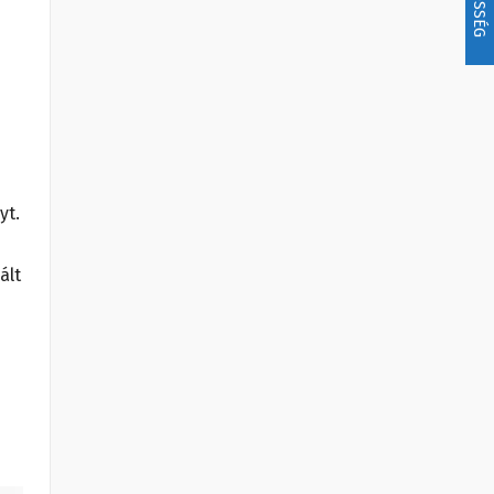
yt.
ált