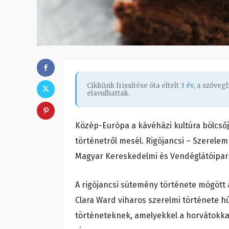
Cikkünk frissítése óta eltelt
3 év
, a szöve
elavulhattak.
Közép-Európa a kávéházi kultúra bölcsőj
történetről mesél. Rigójancsi – Szerelem 
Magyar Kereskedelmi és Vendéglátóipa
A rigójancsi sütemény története mögött
Clara Ward viharos szerelmi története hú
történeteknek, amelyekkel a horvátokka