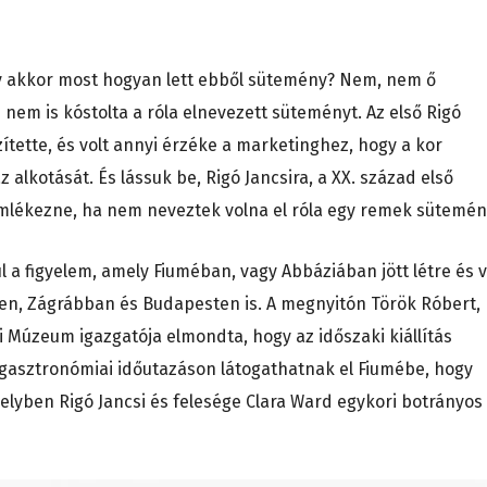
y akkor most hogyan lett ebből sütemény? Nem, nem ő
 nem is kóstolta a róla elnevezett süteményt. Az első Rigó
zítette, és volt annyi érzéke a marketinghez, hogy a kor
alkotását. És lássuk be, Rigó Jancsira, a XX. század első
lékezne, ha nem neveztek volna el róla egy remek sütemén
l a figyelem, amely Fiuméban, vagy Abbáziában jött létre és v
en, Zágrábban és Budapesten is. A megnyitón Török Róbert,
Múzeum igazgatója elmondta, hogy az időszaki kiállítás
, gasztronómiai időutazáson látogathatnak el Fiumébe, hogy
elyben Rigó Jancsi és felesége Clara Ward egykori botrányos