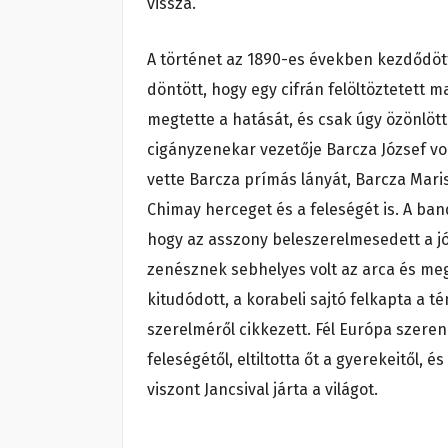
vissza.
A történet az 1890-es években kezdődött
döntött, hogy egy cifrán felöltöztetett 
megtette a hatását, és csak úgy özönlöt
cigányzenekar vezetője Barcza József volt
vette Barcza prímás lányát, Barcza Mari
Chimay herceget és a feleségét is. A ban
hogy az asszony beleszerelmesedett a jó
zenésznek sebhelyes volt az arca és meg
kitudódott, a korabeli sajtó felkapta a
szerelméről cikkezett. Fél Európa szeren
feleségétől, eltiltotta őt a gyerekeitől,
viszont Jancsival járta a világot.