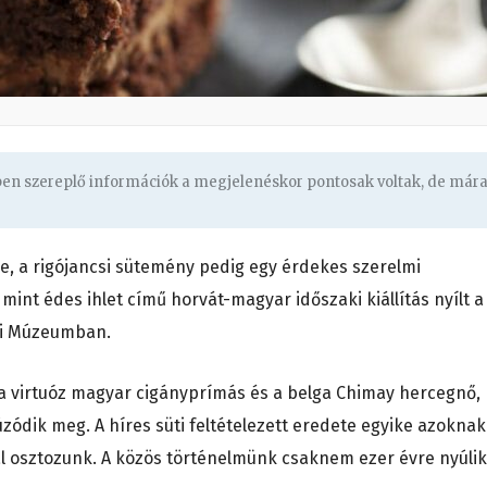
gben szereplő információk a megjelenéskor pontosak voltak, de már
e, a rigójancsi sütemény pedig egy érdekes szerelmi
mint édes ihlet című horvát-magyar időszaki kiállítás nyílt a
ri Múzeumban.
 a virtuóz magyar cigányprímás és a belga Chimay hercegnő,
zódik meg. A híres süti feltételezett eredete egyike azoknak
l osztozunk. A közös történelmünk csaknem ezer évre nyúlik