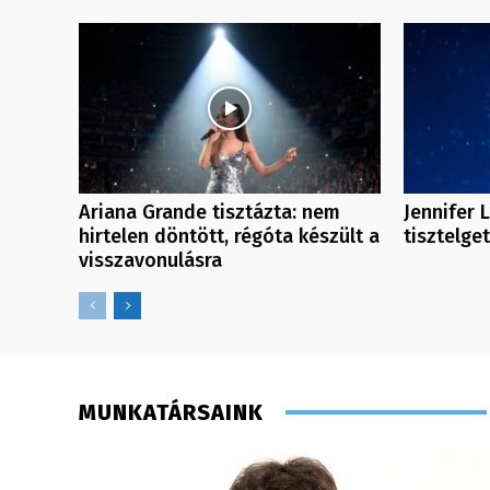
Ariana Grande tisztázta: nem
Jennifer 
hirtelen döntött, régóta készült a
tisztelge
visszavonulásra
MUNKATÁRSAINK