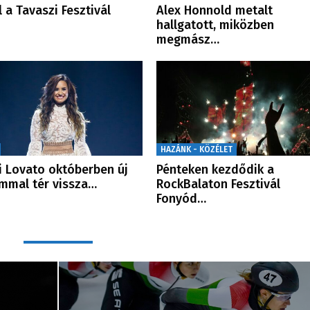
l a Tavaszi Fesztivál
Alex Honnold metalt
hallgatott, miközben
megmász…
HAZÁNK - KÖZÉLET
 Lovato októberben új
Pénteken kezdődik a
mmal tér vissza…
RockBalaton Fesztivál
Fonyód…