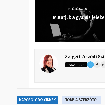
ELŐZŐ SZTORI
Mutatjuk a gyanús jeleke
Szigeti-Aszódi Szi
ADATLAP
KAPCSOLÓDÓ CIKKEK
TÖBB A SZERZŐTŐL