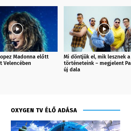
Lopez Madonna előtt
Mi döntjük el, mik lesznek a
tt Velencében
történeteink – megjelent Pa
új dala
OXYGEN TV ÉLŐ ADÁSA