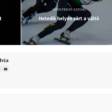
KÖVETKEZŐ SZTORI
t
Hetedik helyen zárt a váltó
lvia