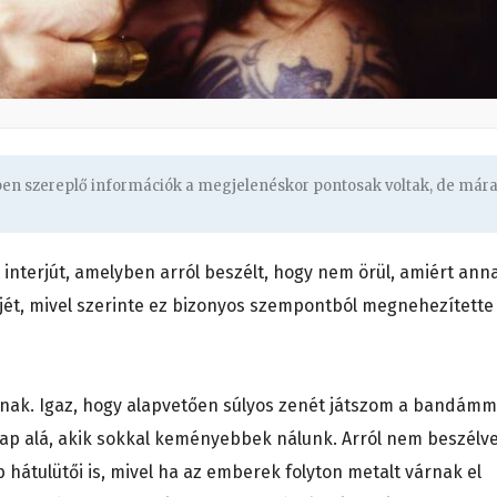
gben szereplő információk a megjelenéskor pontosak voltak, de már
nterjút, amelyben arról beszélt, hogy nem örül, amiért ann
jét, mivel szerinte ez bizonyos szempontból megnehezítette
nak. Igaz, hogy alapvetően súlyos zenét játszom a bandámm
ap alá, akik sokkal keményebbek nálunk. Arról nem beszélve
hátulütői is, mivel ha az emberek folyton metalt várnak el