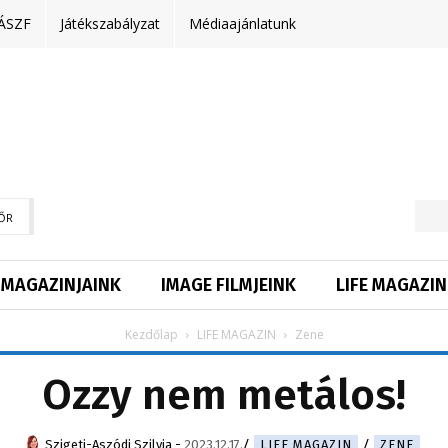
ÁSZF
Játékszabályzat
Médiaajánlatunk
ŐR
MAGAZINJAINK
IMAGE FILMJEINK
LIFE MAGAZIN
Kezdőlap
LIFE MAGAZIN
Zene
Ozzy nem metálos!
Szigeti-Aszódi Szilvia
-
2023.12.17.
LIFE MAGAZIN
ZENE