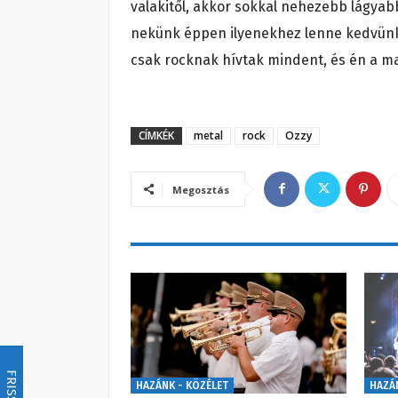
valakitől, akkor sokkal nehezebb lágyab
nekünk éppen ilyenekhez lenne kedvünk.
csak rocknak hívtak mindent, és én a ma
CÍMKÉK
metal
rock
Ozzy
Megosztás
HAZÁNK - KÖZÉLET
HAZÁ