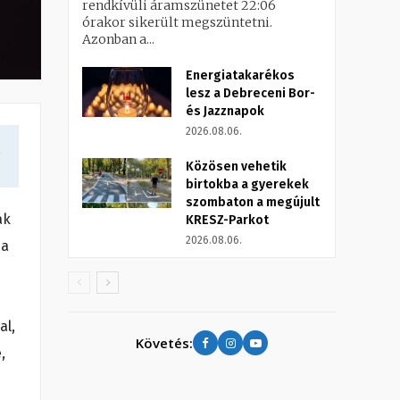
rendkívüli áramszünetet 22:06
órakor sikerült megszüntetni.
Azonban a...
Energiatakarékos
lesz a Debreceni Bor-
és Jazznapok
2026.08.06.
a
Közösen vehetik
birtokba a gyerekek
szombaton a megújult
ak
KRESZ-Parkot
2026.08.06.
 a
al,
Követés:
,