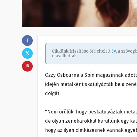
Cikkünk frissítése óta eltelt
3 év
, a szöve
elavulhattak.
Ozzy Osbourne a Spin magazinnak adott i
idején metalként skatulyázták be a zené
dolgát.
"Nem örülök, hogy beskatulyáztak metal
de olyan zenekarokkal kerültünk egy kal
hogy az ilyen címkézésnek vannak egyéb 