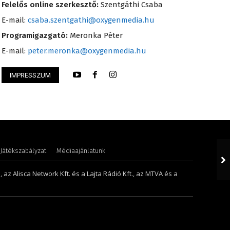
Felelős online szerkesztő:
Szentgáthi Csaba
E-mail:
csaba.szentgathi@oxygenmedia.hu
Programigazgató:
Meronka Péter
E-mail:
peter.meronka@oxygenmedia.hu
IMPRESSZUM
lint – operatőr-vágó – 2009
Huszti Tamás – ope
Játékszabályzat
Médiaajánlatunk
 az Alisca Network Kft. és a Lajta Rádió Kft., az MTVA és a