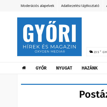
Moderációs alapelvek
Adatkezelési tájékoztató
C
23.5
GY
GYŐR
NYUGAT
HAZÁNK
Postáz