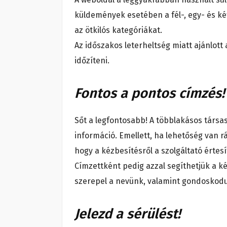
küldemények esetében a fél-, egy- és ké
az ötkilós kategóriákat.
Az időszakos leterheltség miatt ajánlot
időzíteni.
Fontos a pontos címzés!
Sőt a legfontosabb! A többlakásos társ
információ. Emellett, ha lehetőség van 
hogy a kézbesítésről a szolgáltató értesí
Címzettként pedig azzal segíthetjük a k
szerepel a nevünk, valamint gondoskodun
Jelezd a sérülést!