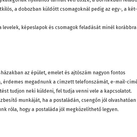
tkilós, a dobozban küldött csomagoknál pedig az egy-, a két-
t a levelek, képeslapok és csomagok feladását minél korábbra
asházakban az épület, emelet és ajtószám nagyon fontos
rá, érdemes megadnunk a címzett telefonszámát, e-mail-címé
tést tudjon neki küldeni, fel tudja venni vele a kapcsolatot.
ézbesítő munkáját, ha a postaládán, csengőn jól olvashatóan
k róla, hogy a postaláda jól megközelíthető legyen.