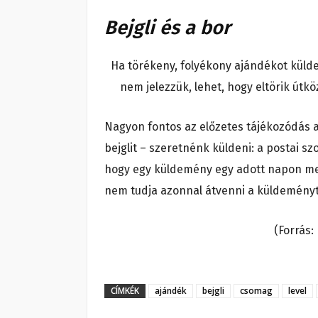
Bejgli és a bor
Ha törékeny, folyékony ajándékot külden
nem jelezzük, lehet, hogy eltörik út
Nagyon fontos az előzetes tájékozódás a
bejglit – szeretnénk küldeni: a postai sz
hogy egy küldemény egy adott napon meg
nem tudja azonnal átvenni a küldeményt,
(Forrás:
CÍMKÉK
ajándék
bejgli
csomag
level