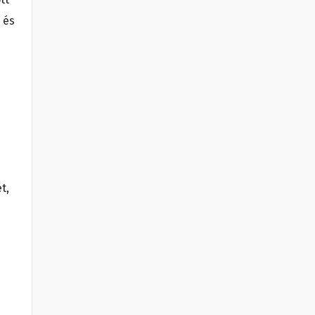
 és
t,