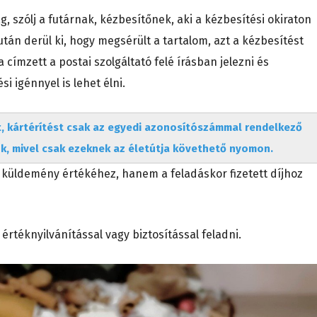
, szólj a futárnak, kézbesítőnek, aki a kézbesítési okiraton
 után derül ki, hogy megsérült a tartalom, azt a kézbesítést
ímzett a postai szolgáltató felé írásban jelezni és
si igénnyel is lehet élni.
t, kártérítést csak az egyedi azonosítószámmal rendelkező
, mivel csak ezeknek az életútja követhető nyomon.
 küldemény értékéhez, hanem a feladáskor fizetett díjhoz
téknyilvánítással vagy biztosítással feladni.