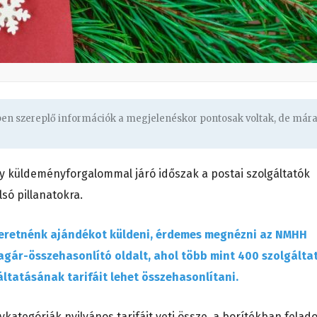
gben szereplő információk a megjelenéskor pontosak voltak, de már
y küldeményforgalommal járó időszak a postai szolgáltatók
lsó pillanatokra.
zeretnénk ajándékot küldeni, érdemes megnézni az NMHH
agár-összehasonlító oldalt, ahol több mint 400 szolgálta
ltatásának tarifáit lehet összehasonlítani.
kategóriák nyilvános tarifáit veti össze, a borítékban felado