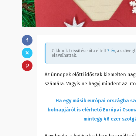
Cikkünk frissítése óta eltelt
3 év
, a szöve
elavulhattak.
Az ünnepek előtti időszak kiemelten nag
számára. Vagyis ne hagyj mindent az uto
Ha egy másik európai országba s
holnapjáról is elérhető Európai Csom
mintegy 46 ezer szolgá
A weboldal a leggyakrabban használt súly