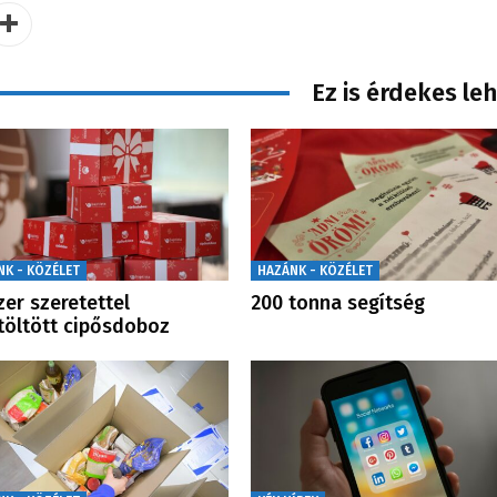
Ez is érdekes le
NK - KÖZÉLET
HAZÁNK - KÖZÉLET
zer szeretettel
200 tonna segítség
öltött cipősdoboz