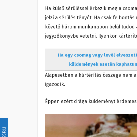
Ha külső sérüléssel érkezik meg a csomag
jelzi a sérülés tényét. Ha csak felbontás
követő három munkanapon belül tudod a c
jegyzőkönyvbe vetetni. Ilyenkor kártéríté
Ha egy csomag vagy levél elveszet
küldemények esetén kaphatunk
Alapesetben a kártérítés összege nem a
igazodik.
Éppen ezért drága küldeményt érdemes ér
FRISSÍTÉS