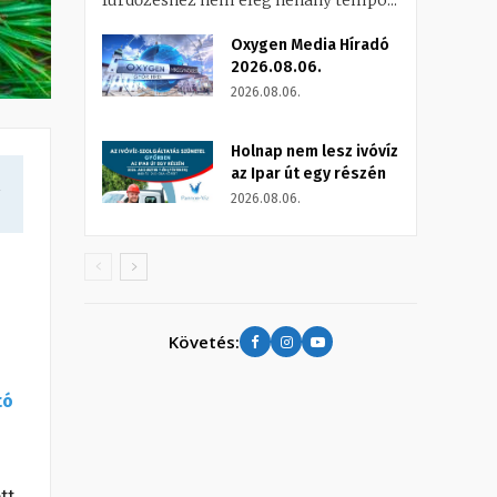
fürdőzéshez nem elég néhány tempó...
Oxygen Media Híradó
2026.08.06.
2026.08.06.
Holnap nem lesz ivóvíz
az Ipar út egy részén
a
2026.08.06.
Követés:
tó
tt