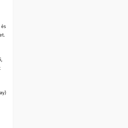
 és
et.
i,
t
ay)