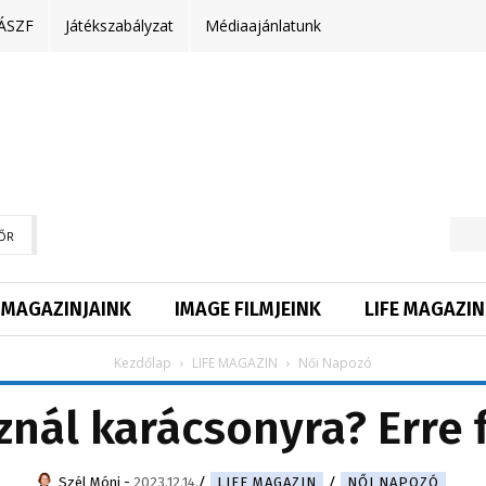
ÁSZF
Játékszabályzat
Médiaajánlatunk
ŐR
MAGAZINJAINK
IMAGE FILMJEINK
LIFE MAGAZIN
Kezdőlap
LIFE MAGAZIN
Női Napozó
nál karácsonyra? Erre f
Szél Móni
-
2023.12.14.
LIFE MAGAZIN
NŐI NAPOZÓ