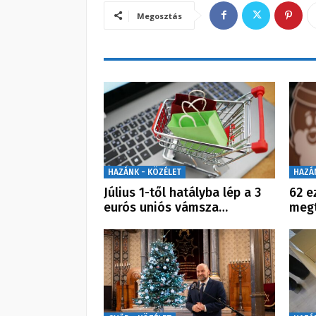
Megosztás
HAZÁNK - KÖZÉLET
HAZÁ
Július 1-től hatályba lép a 3
62 e
eurós uniós vámsza…
megt