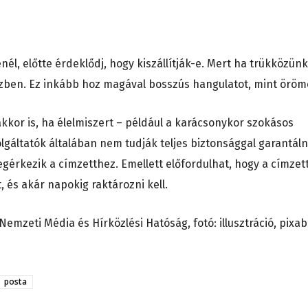
él, előtte érdeklődj, hogy kiszállítják-e. Mert ha trükközünk
közben. Ez inkább hoz magával bosszús hangulatot, mint öröm
kkor is, ha élelmiszert – például a karácsonykor szokásos
olgáltatók általában nem tudják teljes biztonsággal garantáln
érkezik a címzetthez. Emellett előfordulhat, hogy a címzet
 és akár napokig raktározni kell.
 Nemzeti Média és Hírközlési Hatóság, fotó: illusztráció, pixab
posta