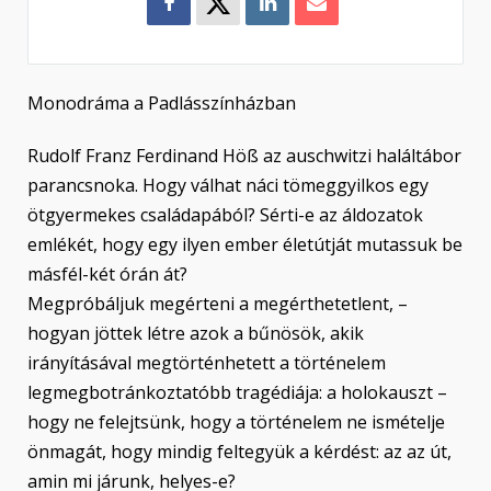
Monodráma a Padlásszínházban
Rudolf Franz Ferdinand Höß az auschwitzi haláltábor
parancsnoka. Hogy válhat náci tömeggyilkos egy
ötgyermekes családapából? Sérti-e az áldozatok
emlékét, hogy egy ilyen ember életútját mutassuk be
másfél-két órán át?
Megpróbáljuk megérteni a megérthetetlent, –
hogyan jöttek létre azok a bűnösök, akik
irányításával megtörténhetett a történelem
legmegbotránkoztatóbb tragédiája: a holokauszt –
hogy ne felejtsünk, hogy a történelem ne ismételje
önmagát, hogy mindig feltegyük a kérdést: az az út,
amin mi járunk, helyes-e?