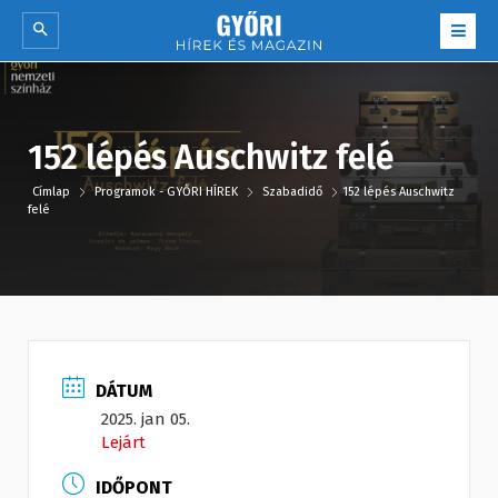
152 lépés Auschwitz felé
Címlap
Programok - GYŐRI HÍREK
Szabadidő
152 lépés Auschwitz
felé
DÁTUM
2025. jan 05.
Lejárt
IDŐPONT