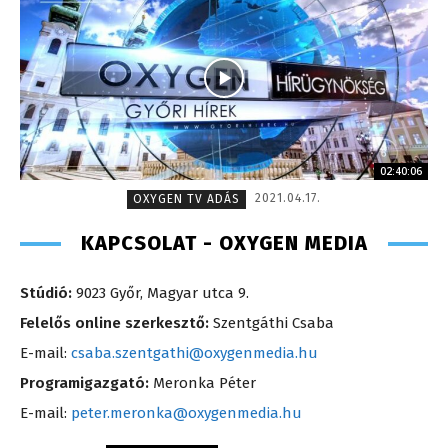
02:40:06
2021.04.17.
OXYGEN TV ADÁS
KAPCSOLAT - OXYGEN MEDIA
Stúdió:
9023 Győr, Magyar utca 9.
Felelős online szerkesztő:
Szentgáthi Csaba
E-mail:
csaba.szentgathi@oxygenmedia.hu
Programigazgató:
Meronka Péter
E-mail:
peter.meronka@oxygenmedia.hu