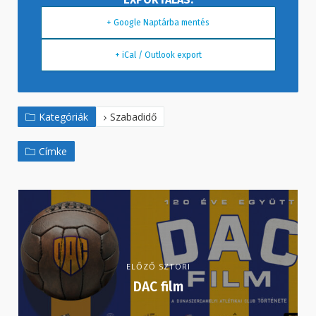
+ Google Naptárba mentés
+ iCal / Outlook export
Kategóriák
Szabadidő
Címke
ELŐZŐ SZTORI
DAC film