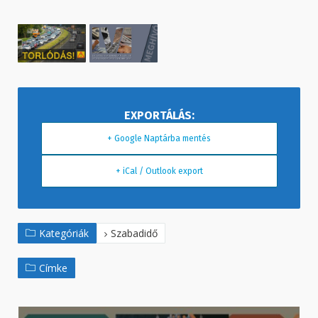
+ Google Naptárba mentés
+ iCal / Outlook export
Kategóriák
Szabadidő
Címke