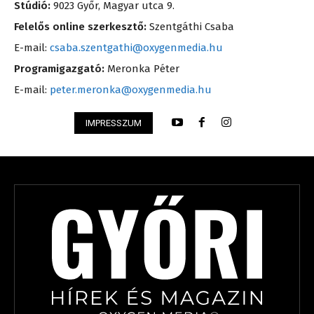
Stúdió:
9023 Győr, Magyar utca 9.
Felelős online szerkesztő:
Szentgáthi Csaba
E-mail:
csaba.szentgathi@oxygenmedia.hu
Programigazgató:
Meronka Péter
E-mail:
peter.meronka@oxygenmedia.hu
IMPRESSZUM