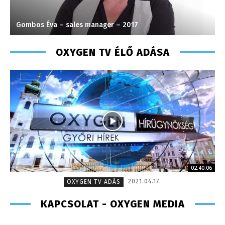
Gombos Éva – sales manager – 2017
K
OXYGEN TV ÉLŐ ADÁSA
02:40:06
2021.04.17.
OXYGEN TV ADÁS
KAPCSOLAT - OXYGEN MEDIA