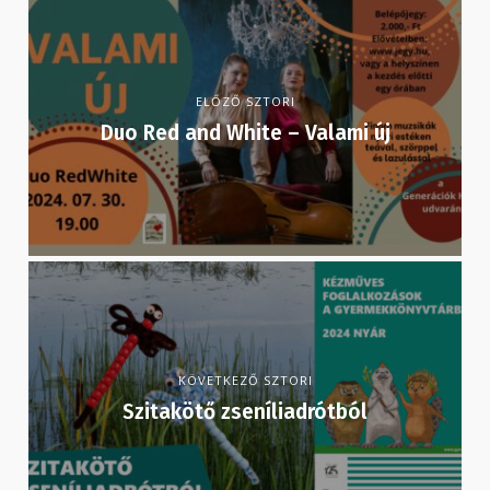
ELŐZŐ SZTORI
Duo Red and White – Valami új
KÖVETKEZŐ SZTORI
Szitakötő zseníliadrótból