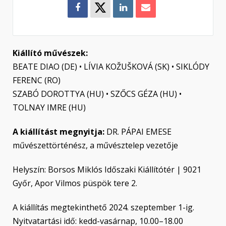
Kiállító művészek:
BEATE DIAO (DE) • LÍVIA KOŽUŠKOVÁ (SK) • SIKLÓDY
FERENC (RO)
SZABÓ DOROTTYA (HU) • SZŐCS GÉZA (HU) •
TOLNAY IMRE (HU)
A kiállítást megnyitja:
DR. PÁPAI EMESE
művészettörténész, a művésztelep vezetője
Helyszín: Borsos Miklós Időszaki Kiállítótér | 9021
Győr, Apor Vilmos püspök tere 2.
A kiállítás megtekinthető 2024. szeptember 1-ig.
Nyitvatartási idő: kedd-vasárnap, 10.00–18.00