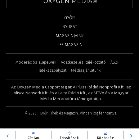
GYŐR
NYUGAT
MAGAZINJAINK
LIFE MAGAZIN
Moderációs alapelvek
Adatkezelési tájékoztató
ÁSZF
Játékszabályzat
Médiaajánlatunk
Az Oxygen Media Csoport tagjai: A Plusz Rádió Nonprofit Kft., az
Alisca Network Kft. és a Lajta Rádió Kft., az MTVA és a Magyar
Média Mecanatúra támogatottja.
©
2026
- Győri Hírek és Magazin. Minden jog fenntartva.
Címlap
Frissítések
Közösség