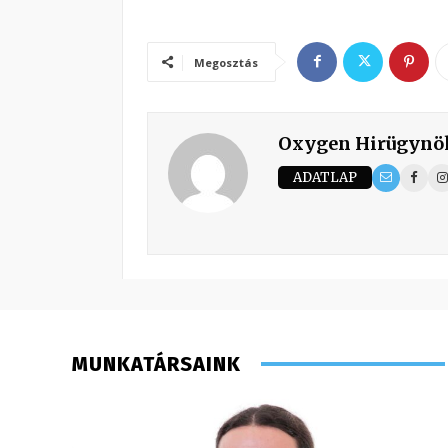
Megosztás
Oxygen Hirügynö
ADATLAP
MUNKATÁRSAINK