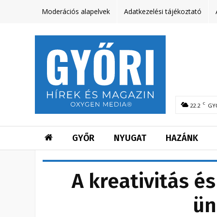
Moderációs alapelvek
Adatkezelési tájékoztató
C
22.2
GY
GYŐR
NYUGAT
HAZÁNK
A kreativitás é
ün