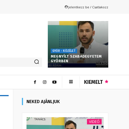
Jelentkezz be / Csatlakozz
GYŐR - KÖZÉLET
MEGNYÍLT SZABADEGYETEM
GYŐRBEN
KIEMELT
NEKED AJÁNLJUK
VIDEÓ