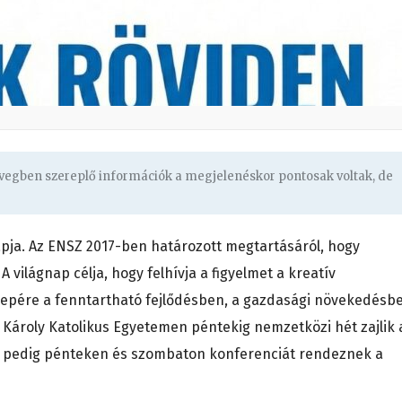
zövegben szereplő információk a megjelenéskor pontosak voltak, de
napja. Az ENSZ 2017-ben határozott megtartásáról, hogy
A világnap célja, hogy felhívja a figyelmet a kreatív
repére a fenntartható fejlődésben, a gazdasági növekedésb
Károly Katolikus Egyetemen péntekig nemzetközi hét zajlik 
n pedig pénteken és szombaton konferenciát rendeznek a