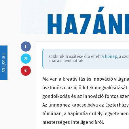
FRISSÍTÉS
Cikkünk frissítése óta eltelt
4 hónap
, a s
mára elavulhattak.
Ma van a kreativitás és innováció világ
ösztönözze az új ötletek megvalósítását. 
gondolkodás és az innováció fontos sze
Az ünnephez kapcsolódva az Eszterházy 
témában, a Sapientia erdélyi egyeteme
mesterséges intelligenciáról.