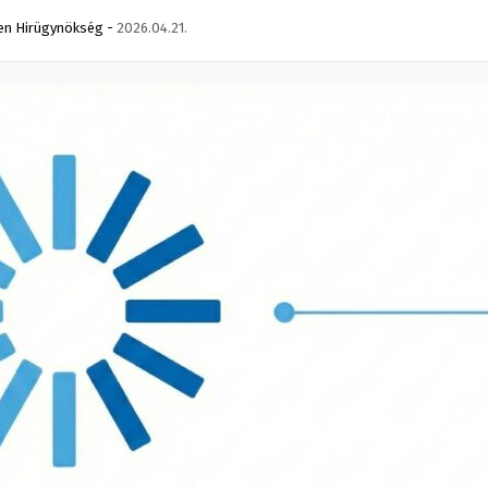
en Hirügynökség
-
2026.04.21.