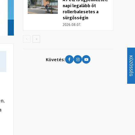
napi legalább öt
rollerbalesetes a
sürgősségin
2026.08.07.
KÖZÖSSÉG
Követés:
en.
a