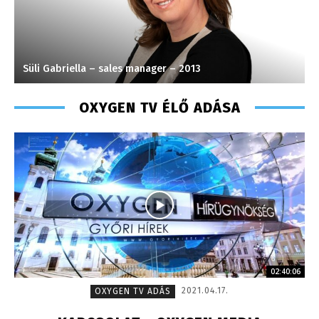
Süli Gabriella – sales manager – 2013
K
OXYGEN TV ÉLŐ ADÁSA
02:40:06
2021.04.17.
OXYGEN TV ADÁS