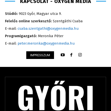
KAPCSOLAT - OXYGEN MEDIA
Stúdió:
9023 Győr, Magyar utca 9.
Felelős online szerkesztő:
Szentgáthi Csaba
E-mail:
csaba.szentgathi@oxygenmedia.hu
Programigazgató:
Meronka Péter
E-mail:
peter.meronka@oxygenmedia.hu
IMPRESSZUM