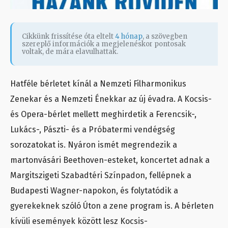
Cikkünk frissítése óta eltelt
4 hónap
, a szövegben
szereplő információk a megjelenéskor pontosak
voltak, de mára elavulhattak.
Hatféle bérletet kínál a Nemzeti Filharmonikus
Zenekar és a Nemzeti Énekkar az új évadra. A Kocsis-
és Opera-bérlet mellett meghirdetik a Ferencsik-,
Lukács-, Pászti- és a Próbatermi vendégség
sorozatokat is. Nyáron ismét megrendezik a
martonvásári Beethoven-esteket, koncertet adnak a
Margitszigeti Szabadtéri Színpadon, fellépnek a
Budapesti Wagner-napokon, és folytatódik a
gyerekeknek szóló Úton a zene program is. A bérleten
kívüli események között lesz Kocsis-