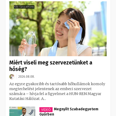
Miért viseli meg szervezetünket a
hőség?
2026.08.08.
Az egyre gyakoribb és tartósabb hőhullámok komoly
megterhelést jelentenek az emberi szervezet
számára – hívja fel a figyelmet a HUN-REN Magyar
Kutatási Hálózat. A...
Megnyílt Szabadegyetem
VIDEÓ
Győrben