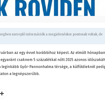
zövegben szereplő információk a megjelenéskor pontosak voltak, de
ruárban az egy évvel korábbihoz képest. Az elmúlt hónapban
egyaránt csaknem 5 százalékkal nőtt 2025 azonos időszaká
n leginkább Győr-Pannonhalma térsége, a külföldieknél pedi
alaton a legnépszerűbb.