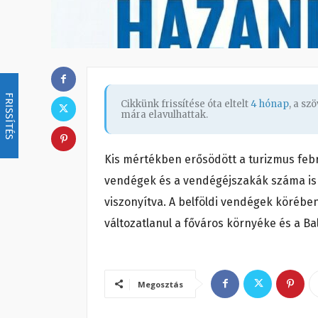
FRISSÍTÉS
Cikkünk frissítése óta eltelt
4 hónap
, a s
mára elavulhattak.
Kis mértékben erősödött a turizmus feb
vendégek és a vendégéjszakák száma is 
viszonyítva. A belföldi vendégek körébe
változatlanul a főváros környéke és a B
Megosztás