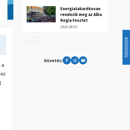
Energiatakarékosan
rendezik meg az Alba
Regia Fesztet
2026.08.07.
KÖZÖSSÉG
Követés:
 a
hoz
g