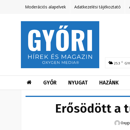
Moderációs alapelvek
Adatkezelési tájékoztató
C
25.3
GY
GYŐR
NYUGAT
HAZÁNK
Erősödött a 
Oxyg