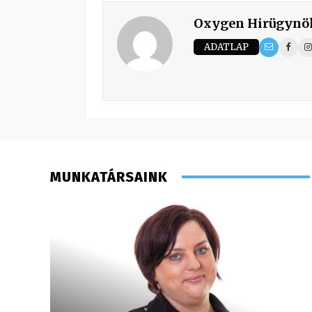
Oxygen Hirügynö
ADATLAP
MUNKATÁRSAINK