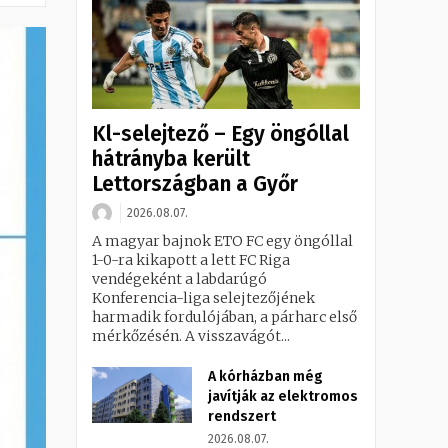
Kl-selejtező – Egy öngóllal
hátrányba került
Lettországban a Győr
2026.08.07.
A magyar bajnok ETO FC egy öngóllal
1-0-ra kikapott a lett FC Riga
vendégeként a labdarúgó
Konferencia-liga selejtezőjének
harmadik fordulójában, a párharc első
mérkőzésén. A visszavágót...
A kórházban még
javítják az elektromos
rendszert
2026.08.07.