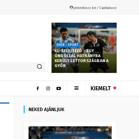
Jelentkezz be / Csatlakozz
GYŐR - SPORT
KL-SELEJTEZŐ – EGY
ÖNGÓLLAL HÁTRÁNYBA
KERÜLT LETTORSZÁGBAN A
GYŐR
KIEMELT
NEKED AJÁNLJUK