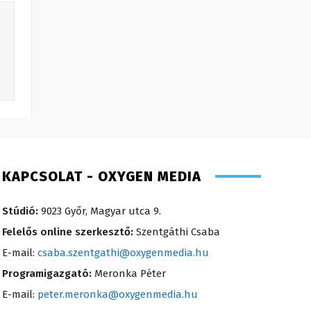
KAPCSOLAT - OXYGEN MEDIA
Stúdió:
9023 Győr, Magyar utca 9.
Felelős online szerkesztő:
Szentgáthi Csaba
E-mail:
csaba.szentgathi@oxygenmedia.hu
Programigazgató:
Meronka Péter
E-mail:
peter.meronka@oxygenmedia.hu