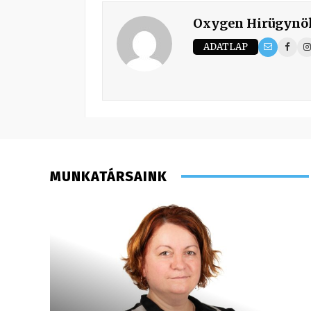
Oxygen Hirügynö
ADATLAP
MUNKATÁRSAINK