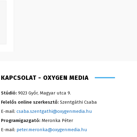
KAPCSOLAT - OXYGEN MEDIA
Stúdió:
9023 Győr, Magyar utca 9.
Felelős online szerkesztő:
Szentgáthi Csaba
E-mail:
csaba.szentgathi@oxygenmedia.hu
Programigazgató:
Meronka Péter
E-mail:
peter.meronka@oxygenmedia.hu