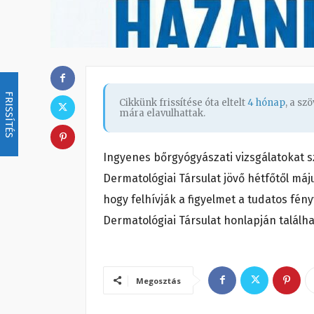
FRISSÍTÉS
Cikkünk frissítése óta eltelt
4 hónap
, a s
mára elavulhattak.
Ingyenes bőrgyógyászati vizsgálatokat s
Dermatológiai Társulat jövő hétfőtől máju
hogy felhívják a figyelmet a tudatos fé
Dermatológiai Társulat honlapján találha
Megosztás