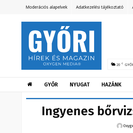
Moderációs alapelvek
Adatkezelési tájékoztató
C
20
GYŐ
GYŐR
NYUGAT
HAZÁNK
Ingyenes bőrviz
Oxyge