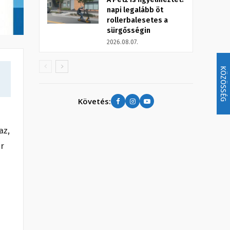
napi legalább öt
rollerbalesetes a
sürgősségin
2026.08.07.
KÖZÖSSÉG
Követés:
az,
ar