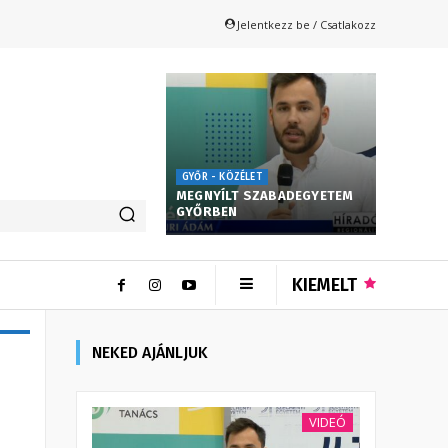
Jelentkezz be / Csatlakozz
GYŐR - KÖZÉLET
MEGNYÍLT SZABADEGYETEM
GYŐRBEN
KIEMELT
NEKED AJÁNLJUK
VIDEÓ