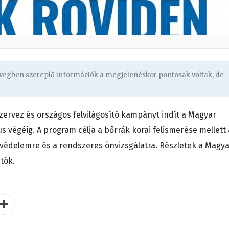
zövegben szereplő információk a megjelenéskor pontosak voltak, de
zervez és országos felvilágosító kampányt indít a Magyar
s végéig. A program célja a bőrrák korai felismerése mellett 
nyvédelemre és a rendszeres önvizsgálatra. Részletek a Magy
tók.