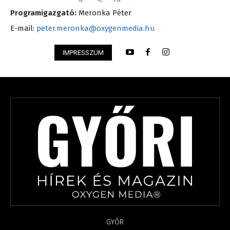
Programigazgató:
Meronka Péter
E-mail:
peter.meronka@oxygenmedia.hu
IMPRESSZUM
GYŐR