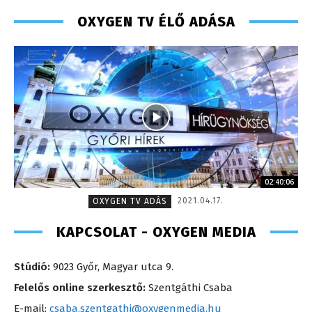
OXYGEN TV ÉLŐ ADÁSA
02:40:06
2021.04.17.
OXYGEN TV ADÁS
KAPCSOLAT - OXYGEN MEDIA
Stúdió:
9023 Győr, Magyar utca 9.
Felelős online szerkesztő:
Szentgáthi Csaba
E-mail:
csaba.szentgathi@oxygenmedia.hu