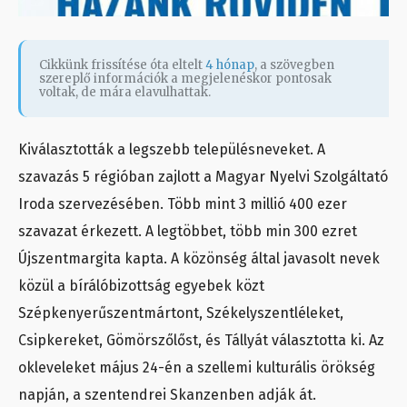
Cikkünk frissítése óta eltelt
4 hónap
, a szövegben
szereplő információk a megjelenéskor pontosak
voltak, de mára elavulhattak.
Kiválasztották a legszebb településneveket. A
szavazás 5 régióban zajlott a Magyar Nyelvi Szolgáltató
Iroda szervezésében. Több mint 3 millió 400 ezer
szavazat érkezett. A legtöbbet, több min 300 ezret
Újszentmargita kapta. A közönség által javasolt nevek
közül a bírálóbizottság egyebek közt
Szépkenyerűszentmártont, Székelyszentléleket,
Csipkereket, Gömörszőlőst, és Tállyát választotta ki. Az
okleveleket május 24-én a szellemi kulturális örökség
napján, a szentendrei Skanzenben adják át.