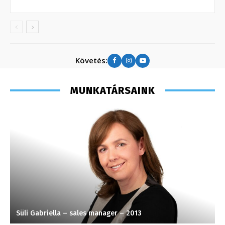
Követés:
MUNKATÁRSAINK
Süli Gabriella – sales manager – 2013
S