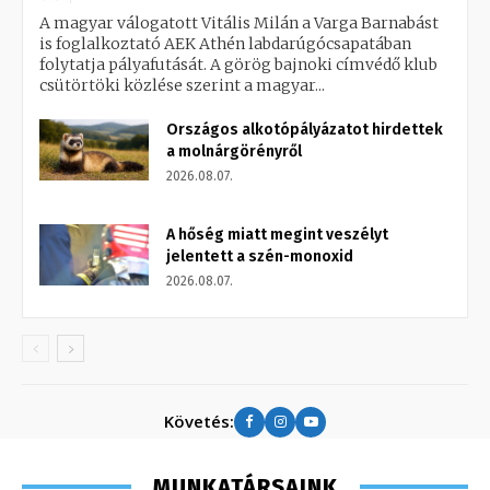
A magyar válogatott Vitális Milán a Varga Barnabást
is foglalkoztató AEK Athén labdarúgócsapatában
folytatja pályafutását. A görög bajnoki címvédő klub
csütörtöki közlése szerint a magyar...
Országos alkotópályázatot hirdettek
a molnárgörényről
2026.08.07.
A hőség miatt megint veszélyt
jelentett a szén-monoxid
2026.08.07.
Követés:
MUNKATÁRSAINK