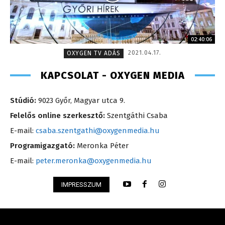
02:40:06
2021.04.17.
OXYGEN TV ADÁS
KAPCSOLAT - OXYGEN MEDIA
Stúdió:
9023 Győr, Magyar utca 9.
Felelős online szerkesztő:
Szentgáthi Csaba
E-mail:
csaba.szentgathi@oxygenmedia.hu
Programigazgató:
Meronka Péter
E-mail:
peter.meronka@oxygenmedia.hu
IMPRESSZUM