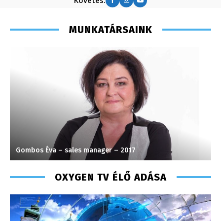
Követés:
MUNKATÁRSAINK
Gombos Éva – sales manager – 2017
T
OXYGEN TV ÉLŐ ADÁSA