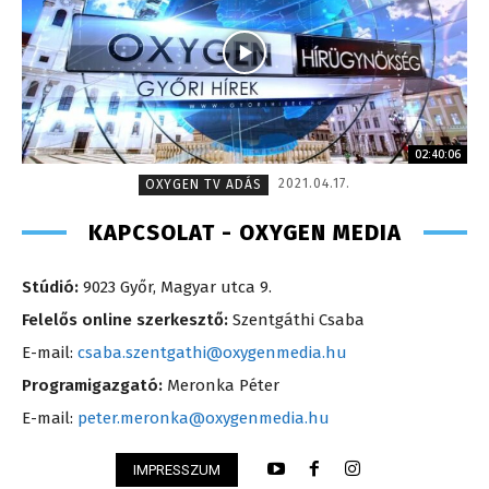
02:40:06
2021.04.17.
OXYGEN TV ADÁS
KAPCSOLAT - OXYGEN MEDIA
Stúdió:
9023 Győr, Magyar utca 9.
Felelős online szerkesztő:
Szentgáthi Csaba
E-mail:
csaba.szentgathi@oxygenmedia.hu
Programigazgató:
Meronka Péter
E-mail:
peter.meronka@oxygenmedia.hu
IMPRESSZUM