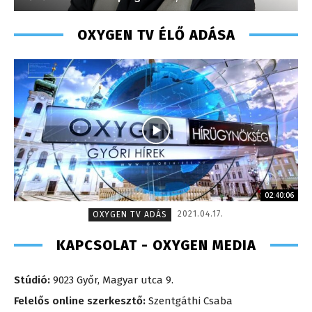
OXYGEN TV ÉLŐ ADÁSA
02:40:06
2021.04.17.
OXYGEN TV ADÁS
KAPCSOLAT - OXYGEN MEDIA
Stúdió:
9023 Győr, Magyar utca 9.
Felelős online szerkesztő:
Szentgáthi Csaba