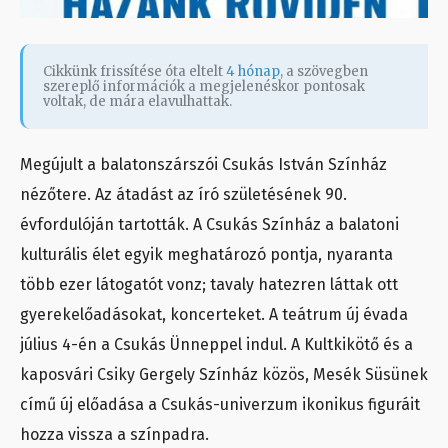
Cikkünk frissítése óta eltelt
4 hónap
, a szövegben
szereplő információk a megjelenéskor pontosak
voltak, de mára elavulhattak.
Megújult a balatonszárszói Csukás István Színház
nézőtere. Az átadást az író születésének 90.
évfordulóján tartották. A Csukás Színház a balatoni
kulturális élet egyik meghatározó pontja, nyaranta
több ezer látogatót vonz; tavaly hatezren láttak ott
gyerekelőadásokat, koncerteket. A teátrum új évada
július 4-én a Csukás Ünneppel indul. A Kultkikötő és a
kaposvári Csiky Gergely Színház közös, Mesék Süsünek
című új előadása a Csukás-univerzum ikonikus figuráit
hozza vissza a színpadra.