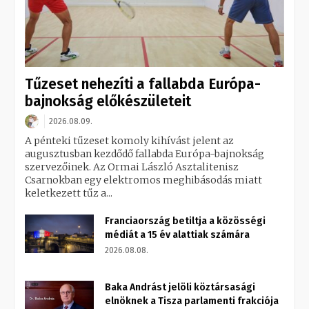
Tűzeset nehezíti a fallabda Európa-
bajnokság előkészületeit
2026.08.09.
A pénteki tűzeset komoly kihívást jelent az
augusztusban kezdődő fallabda Európa-bajnokság
szervezőinek. Az Ormai László Asztalitenisz
Csarnokban egy elektromos meghibásodás miatt
keletkezett tűz a...
Franciaország betiltja a közösségi
médiát a 15 év alattiak számára
2026.08.08.
Baka Andrást jelöli köztársasági
elnöknek a Tisza parlamenti frakciója