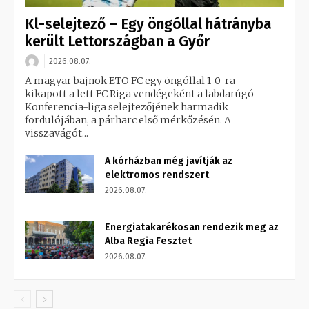
Kl-selejtező – Egy öngóllal hátrányba
került Lettországban a Győr
2026.08.07.
A magyar bajnok ETO FC egy öngóllal 1-0-ra
kikapott a lett FC Riga vendégeként a labdarúgó
Konferencia-liga selejtezőjének harmadik
fordulójában, a párharc első mérkőzésén. A
visszavágót...
A kórházban még javítják az
elektromos rendszert
2026.08.07.
Energiatakarékosan rendezik meg az
Alba Regia Fesztet
2026.08.07.