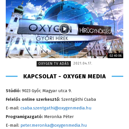
02:40:06
2021.04.17.
OXYGEN TV ADÁS
KAPCSOLAT - OXYGEN MEDIA
Stúdió:
9023 Győr, Magyar utca 9.
Felelős online szerkesztő:
Szentgáthi Csaba
E-mail:
csaba.szentgathi@oxygenmedia.hu
Programigazgató:
Meronka Péter
E-mail:
peter.meronka@oxygenmedia.hu