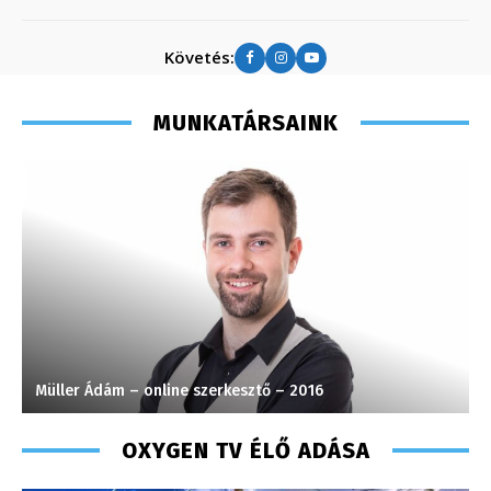
Követés:
MUNKATÁRSAINK
Müller Ádám – online szerkesztő – 2016
P
OXYGEN TV ÉLŐ ADÁSA