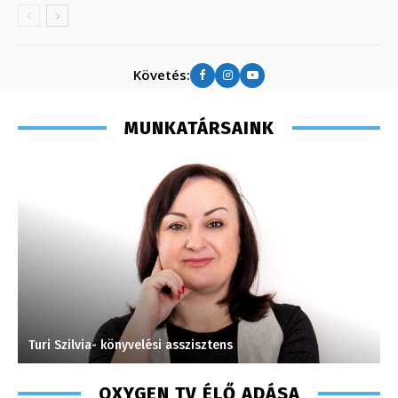
Követés:
MUNKATÁRSAINK
Turi Szilvia- könyvelési asszisztens
F
OXYGEN TV ÉLŐ ADÁSA