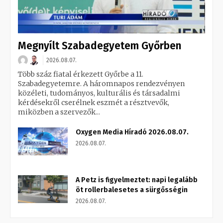
Megnyílt Szabadegyetem Győrben
2026.08.07.
Több száz fiatal érkezett Győrbe a 11.
Szabadegyetemre. A háromnapos rendezvényen
közéleti, tudományos, kulturális és társadalmi
kérdésekről cserélnek eszmét a résztvevők,
miközben a szervezők...
Oxygen Media Híradó 2026.08.07.
2026.08.07.
A Petz is figyelmeztet: napi legalább
öt rollerbalesetes a sürgősségin
2026.08.07.