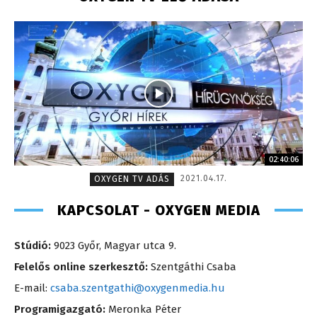
02:40:06
2021.04.17.
OXYGEN TV ADÁS
KAPCSOLAT - OXYGEN MEDIA
Stúdió:
9023 Győr, Magyar utca 9.
Felelős online szerkesztő:
Szentgáthi Csaba
E-mail:
csaba.szentgathi@oxygenmedia.hu
Programigazgató:
Meronka Péter