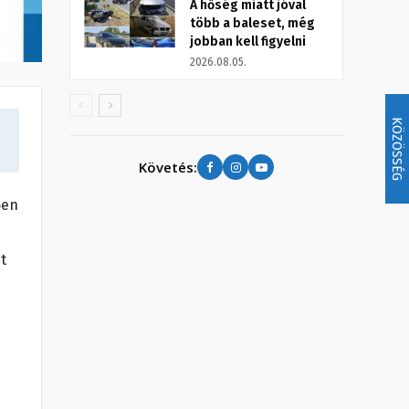
A hőség miatt jóval
több a baleset, még
jobban kell figyelni
2026.08.05.
KÖZÖSSÉG
Követés:
ően
t