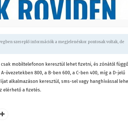
övegben szereplő információk a megjelenéskor pontosak voltak, de
 csak mobiltelefonon keresztül lehet fizetni, és zónától függ
z A-övezetekben 800, a B-ben 600, a C-ben 400, míg a D-jelű
díjat alkalmazáson keresztül, sms-sel vagy hanghívással lehe
elérhető a fizetés.