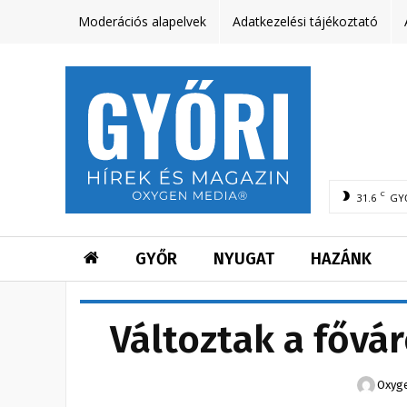
Moderációs alapelvek
Adatkezelési tájékoztató
C
31.6
GY
GYŐR
NYUGAT
HAZÁNK
Változtak a fővá
Oxyg