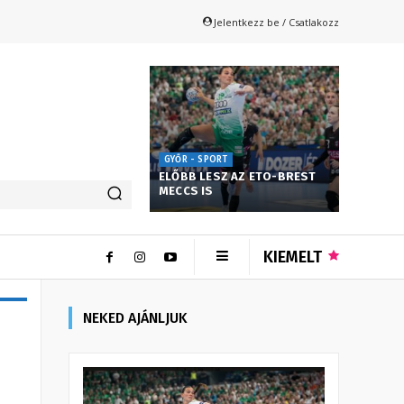
Jelentkezz be / Csatlakozz
GYŐR - SPORT
ELŐBB LESZ AZ ETO-BREST
MECCS IS
KIEMELT
NEKED AJÁNLJUK