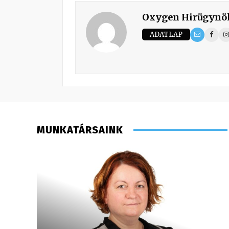
Oxygen Hirügynö
ADATLAP
MUNKATÁRSAINK