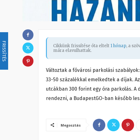
FRISSÍTÉS
Cikkünk frissítése óta eltelt
1 hónap
, a sz
mára elavulhattak.
Változtak a fővárosi parkolási szabályok:
33-50 százalékkal emelkedtek a díjak. A
utcákban 300 forint egy óra parkolás. A 
rendezni, a BudapestGO-ban később lesz 
Megosztás