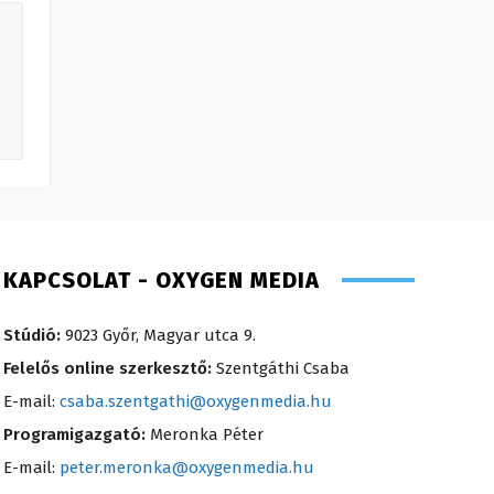
KAPCSOLAT - OXYGEN MEDIA
Stúdió:
9023 Győr, Magyar utca 9.
Felelős online szerkesztő:
Szentgáthi Csaba
E-mail:
csaba.szentgathi@oxygenmedia.hu
Programigazgató:
Meronka Péter
E-mail:
peter.meronka@oxygenmedia.hu