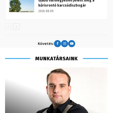
Újabb vármegyében jelent meg a
kőrisrontó karcsúdíszbogár
2026.08.09.
Követés:
MUNKATÁRSAINK