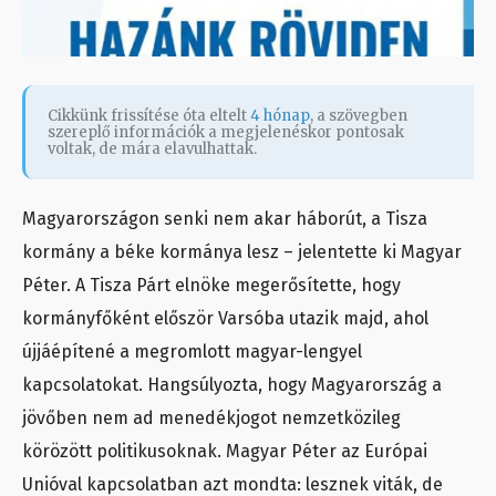
Cikkünk frissítése óta eltelt
4 hónap
, a szövegben
szereplő információk a megjelenéskor pontosak
voltak, de mára elavulhattak.
Magyarországon senki nem akar háborút, a Tisza
kormány a béke kormánya lesz – jelentette ki Magyar
Péter. A Tisza Párt elnöke megerősítette, hogy
kormányfőként először Varsóba utazik majd, ahol
újjáépítené a megromlott magyar-lengyel
kapcsolatokat. Hangsúlyozta, hogy Magyarország a
jövőben nem ad menedékjogot nemzetközileg
körözött politikusoknak. Magyar Péter az Európai
Unióval kapcsolatban azt mondta: lesznek viták, de