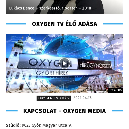
Lukács Bence – szerkesztő, riporter – 2018
K
OXYGEN TV ÉLŐ ADÁSA
02:40:06
2021.04.17.
OXYGEN TV ADÁS
KAPCSOLAT - OXYGEN MEDIA
Stúdió:
9023 Győr, Magyar utca 9.