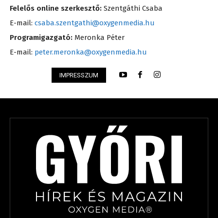
Felelős online szerkesztő:
Szentgáthi Csaba
E-mail:
csaba.szentgathi@oxygenmedia.hu
Programigazgató:
Meronka Péter
E-mail:
peter.meronka@oxygenmedia.hu
IMPRESSZUM