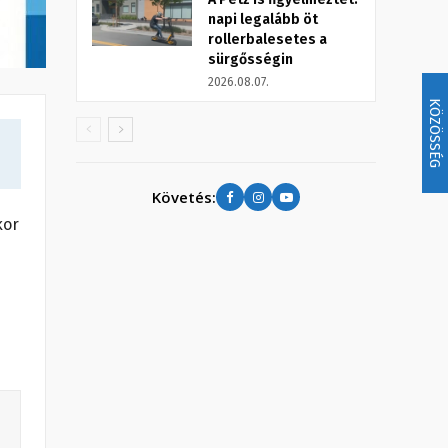
napi legalább öt
rollerbalesetes a
sürgősségin
2026.08.07.
KÖZÖSSÉG
Követés:
kor