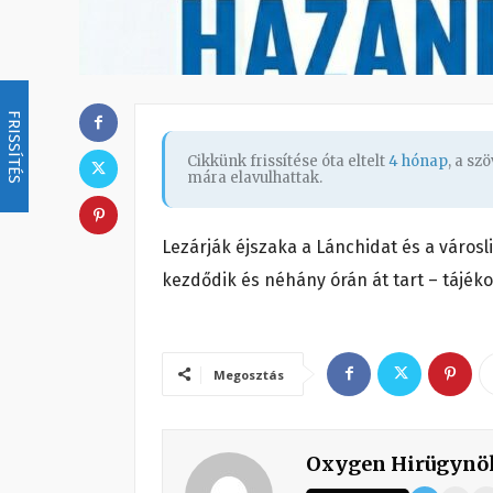
FRISSÍTÉS
Cikkünk frissítése óta eltelt
4 hónap
, a s
mára elavulhattak.
Lezárják éjszaka a Lánchidat és a városlige
kezdődik és néhány órán át tart – tájék
Megosztás
Oxygen Hirügynö