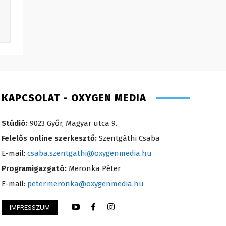
KAPCSOLAT - OXYGEN MEDIA
Stúdió:
9023 Győr, Magyar utca 9.
Felelős online szerkesztő:
Szentgáthi Csaba
E-mail:
csaba.szentgathi@oxygenmedia.hu
Programigazgató:
Meronka Péter
E-mail:
peter.meronka@oxygenmedia.hu
IMPRESSZUM
songor – műsorvezető – 2020
Koródi Petra – mű