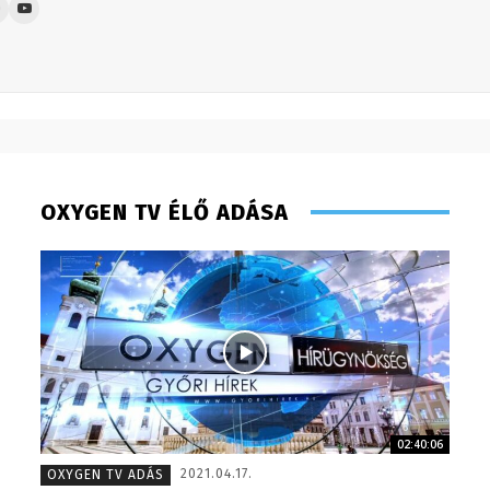
OXYGEN TV ÉLŐ ADÁSA
Kőműves Krisztián – programozó, technikus –
02:40:06
2013
Molek C
2021.04.17.
OXYGEN TV ADÁS