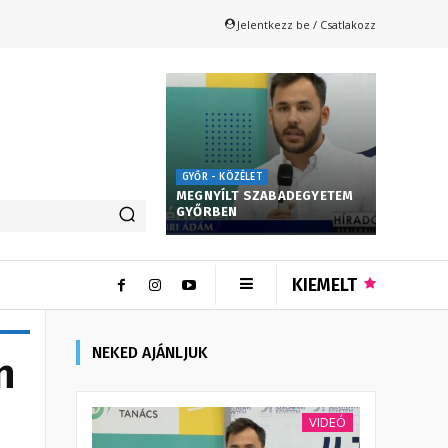
Jelentkezz be / Csatlakozz
GYŐR - KÖZÉLET
MEGNYÍLT SZABADEGYETEM
GYŐRBEN
KIEMELT
NEKED AJÁNLJUK
n
VIDEÓ