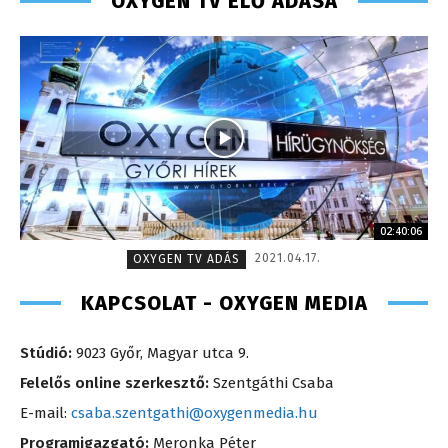
OXYGEN TV ÉLŐ ADÁSA
02:40:06
2021.04.17.
OXYGEN TV ADÁS
KAPCSOLAT - OXYGEN MEDIA
Stúdió:
9023 Győr, Magyar utca 9.
Felelős online szerkesztő:
Szentgáthi Csaba
E-mail:
csaba.szentgathi@oxygenmedia.hu
Programigazgató:
Meronka Péter