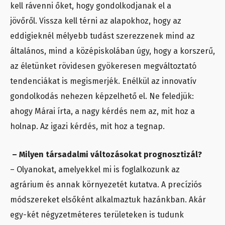
kell rávenni őket, hogy gondolkodjanak el a
jövőről. Vissza kell térni az alapokhoz, hogy az
eddigieknél mélyebb tudást szerezzenek mind az
általános, mind a középiskolában úgy, hogy a korszerű,
az életünket rövidesen gyökeresen megváltoztató
tendenciákat is megismerjék. Enélkül az innovatív
gondolkodás nehezen képzelhető el. Ne feledjük:
ahogy Márai írta, a nagy kérdés nem az, mit hoz a
holnap. Az igazi kérdés, mit hoz a tegnap.
– Milyen társadalmi változásokat prognosztizál?
– Olyanokat, amelyekkel mi is foglalkozunk az
agrárium és annak környezetét kutatva. A precíziós
módszereket elsőként alkalmaztuk hazánkban. Akár
egy-két négyzetméteres területeken is tudunk