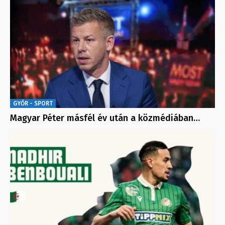
GYŐR - SPORT
Magyar Péter másfél év után a közmédiában…