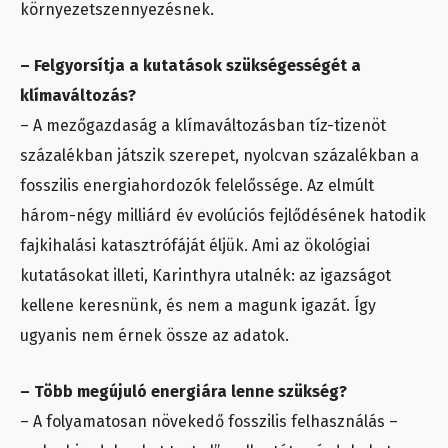
környezetszennyezésnek.
– Felgyorsítja a kutatások szükségességét a
klímaváltozás?
– A mezőgazdaság a klímaváltozásban tíz-tizenöt
százalékban játszik szerepet, nyolcvan százalékban a
fosszilis energiahordozók felelőssége. Az elmúlt
három-négy milliárd év evolúciós fejlődésének hatodik
fajkihalási katasztrófáját éljük. Ami az ökológiai
kutatásokat illeti, Karinthyra utalnék: az igazságot
kellene keresnünk, és nem a magunk igazát. Így
ugyanis nem érnek össze az adatok.
– Több megújuló energiára lenne szükség?
– A folyamatosan növekedő fosszilis felhasználás –