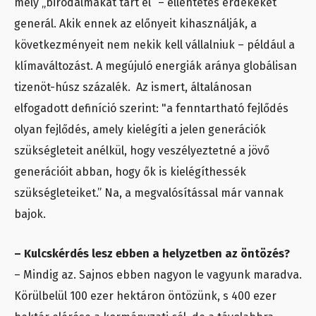
mely „birodalmakat tart el” – ellentétes érdekeket
generál. Akik ennek az előnyeit kihasználják, a
következményeit nem nekik kell vállalniuk – például a
klímaváltozást. A megújuló energiák aránya globálisan
tizenöt-húsz százalék. Az ismert, általánosan
elfogadott definíció szerint: "a fenntartható fejlődés
olyan fejlődés, amely kielégíti a jelen generációk
szükségleteit anélkül, hogy veszélyeztetné a jövő
generációit abban, hogy ők is kielégíthessék
szükségleteiket.” Na, a megvalósítással már vannak
bajok.
– Kulcskérdés lesz ebben a helyzetben az öntözés?
– Mindig az. Sajnos ebben nagyon le vagyunk maradva.
Körülbelül 100 ezer hektáron öntözünk, s 400 ezer