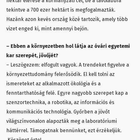
hektár elérése a kormányzati cél, de a távolabbra
tekintve a 700 ezer hektárt is megfogalmazták.
Hazánk azon kevés ország közé tartozik, amely több
vizet enged ki, mint amennyi bejön.
– Ebben a környezetben hol látja az óvári egyetemi
kar szerepét, jövőjét?
– Leszögezem: elfogult vagyok. A trendeket figyelve a
környezettudomány felerősödik. El kell tolni az
ismereteket az alkalmazott ökológia és a
fenntarthatóság felé. Egyre nagyobb szerepet kap a
szenzortechnika, a robotika, az információs és
kommunikációs technológia. Győrben a jövőt
világszínvonalon alapozták meg a laboratóriumi
háttérrel. Támogatnak bennünket, ezt érzékeljük.
Köszönet érte!