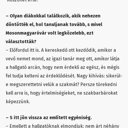
– Olyan diákokkal találkozik, akik nehezen
döntötték el, hol tanuljanak tovább, s mivel
Mosonmagyaróvár volt legközelebb, ezt
választották?
– Előfordul itt is. A kereskedő ott kezdődik, amikor a
vevő nemet mond, az igazi tanár meg ott, amikor látja
a hallgató arcán, hogy nem érdekli az egész, és mégis
fel tudja kelteni az érdeklődését. Nagy kihívás: sikerül-
e megszerettetni velük a szakmát? Persze törekedni
kell arra is, hogy értelmiségieket, ne szakbarbárokat
képezzünk.
– S itt jön vissza az említett egyéniség.
– Emellett a hallgatóknak elmondjuk: nem árt néhány