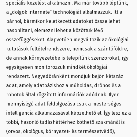
speciális kezelést alkalmazni. Ma már tovább léptünk,
a „dolgok internete” technológiát alkalmazzuk. Itt a
bárhol, bármikor keletkezett adatokat össze lehet
hasonlítani, elemezni lehet a közöttük lévő
összefüggéseket. Alapvetően megváltozik az ökológiai
kutatások feltételrendszere, nemcsak a szántóföldre,
de annak környezetébe is telepítünk szenzorokat, így
egységesen monitorozzuk mindkét ökológiai
rendszert. Negyedóránként mondjuk bejön kétszáz
adat, amely adatbázishoz a műholdas, drónos és a
robotok által rögzített információk adódnak. Ilyen
mennyiségű adat feldolgozása csak a mesterséges
intelligencia alkalmazásával képzelhető el. Így lesz ez a
többi, hasonló tudásháttérhez köthető szakmánál is
(orvos, ökológus, környezet- és természetvédő),