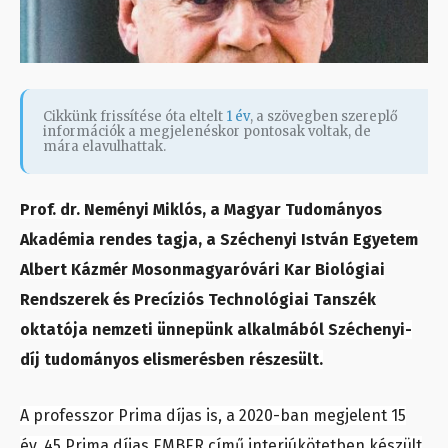
Cikkünk frissítése óta eltelt
1 év
, a szövegben szereplő
információk a megjelenéskor pontosak voltak, de
mára elavulhattak.
Prof. dr. Neményi Miklós, a Magyar Tudományos
Akadémia rendes tagja, a Széchenyi István Egyetem
Albert Kázmér Mosonmagyaróvári Kar Biológiai
Rendszerek és Precíziós Technológiai Tanszék
oktatója nemzeti ünnepünk alkalmából Széchenyi-
díj tudományos elismerésben részesült.
A professzor Prima díjas is, a 2020-ban megjelent 15
év, 45 Prima díjas EMBER című interjúkötetben készült