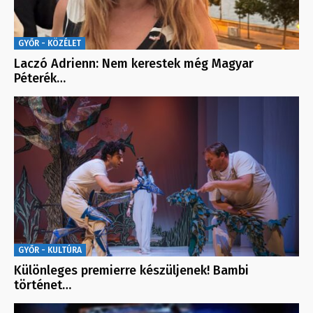
GYŐR - KÖZÉLET
Laczó Adrienn: Nem kerestek még Magyar
Péterék…
GYŐR - KULTÚRA
Különleges premierre készüljenek! Bambi
történet…