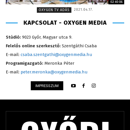
02:40:06
2021.04.17.
OXYGEN TV ADÁS
KAPCSOLAT - OXYGEN MEDIA
Stúdió:
9023 Győr, Magyar utca 9.
Felelős online szerkesztő:
Szentgáthi Csaba
E-mail:
csaba.szentgathi@oxygenmedia.hu
Programigazgató:
Meronka Péter
E-mail:
peter.meronka@oxygenmedia.hu
IMPRESSZUM