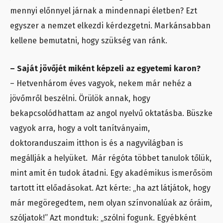
mennyi előnnyel járnak a mindennapi életben? Ezt
egyszer a nemzet elkezdi kérdezgetni. Markánsabban
kellene bemutatni, hogy szükség van ránk.
– Saját jövőjét miként képzeli az egyetemi karon?
– Hetvenhárom éves vagyok, nekem már nehéz a
jövőmről beszélni. Örülök annak, hogy
bekapcsolódhattam az angol nyelvű oktatásba. Büszke
vagyok arra, hogy a volt tanítványaim,
doktoranduszaim itthon is és a nagyvilágban is
megállják a helyüket. Már régóta többet tanulok tőlük,
mint amit én tudok átadni. Egy akadémikus ismerősöm
tartott itt előadásokat. Azt kérte: „ha azt látjátok, hogy
már megöregedtem, nem olyan színvonalúak az óráim,
szóljatok!” Azt mondtuk: „szólni fogunk. Egyébként