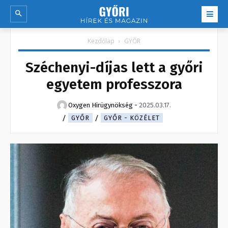
Kezdőlap
GYŐR
Széchenyi-díjas lett a győri
egyetem professzora
Oxygen Hirügynökség
-
2025.03.17.
GYŐR
GYŐR - KÖZÉLET