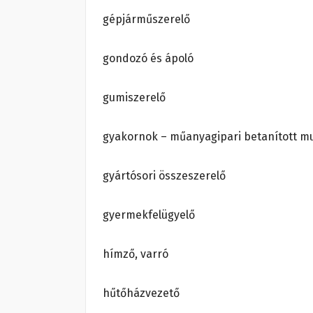
gépjárműszerelő
gondozó és ápoló
gumiszerelő
gyakornok – műanyagipari betanított m
gyártósori összeszerelő
gyermekfelügyelő
hímző, varró
hűtőházvezető