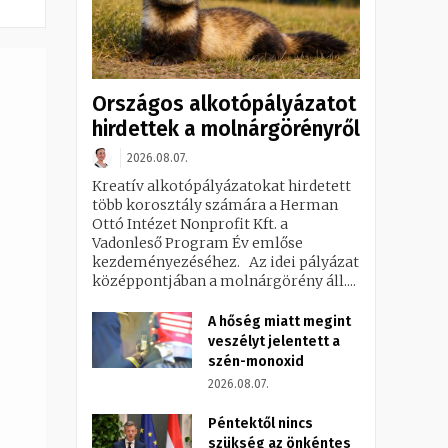
Országos alkotópályázatot
hirdettek a molnárgörényről
2026.08.07.
Kreatív alkotópályázatokat hirdetett
több korosztály számára a Herman
Ottó Intézet Nonprofit Kft. a
Vadonleső Program Év emlőse
kezdeményezéséhez. Az idei pályázat
középpontjában a molnárgörény áll....
A hőség miatt megint
veszélyt jelentett a
szén-monoxid
2026.08.07.
Péntektől nincs
szükség az önkéntes