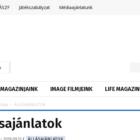
ÁSZF
Játékszabályzat
Médiaajánlatunk
R
MAGAZINJAINK
IMAGE FILMJEINK
LIFE MAGAZIN
őlap
ÁLLÁSAJÁNLATOK
sajánlatok
-
2019.09.13.
ÁLLÁSAJÁNLATOK