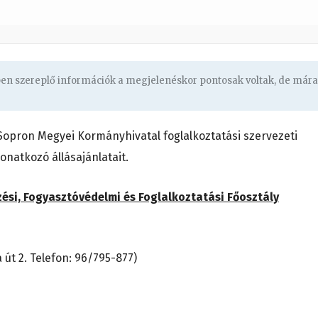
ben szereplő információk a megjelenéskor pontosak voltak, de mára
opron Megyei Kormányhivatal foglalkoztatási szervezeti
vonatkozó állásajánlatait.
zési, Fogyasztóvédelmi és Foglalkoztatási Főosztály
 út 2. Telefon: 96/795-877)