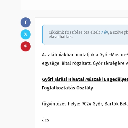
Cikkünk frissítése óta eltelt
7 év
, a szöveg
elavulhattak.
Az alábbiakban mutatjuk a Győr-Moson-S
egységei által rögzített, Győr térségére 
Győri Járási Hivatal Műszaki Engedélye
Foglalkoztatás Osztály
(ügyintézés helye: 9024 Győr, Bartók Béla
ács