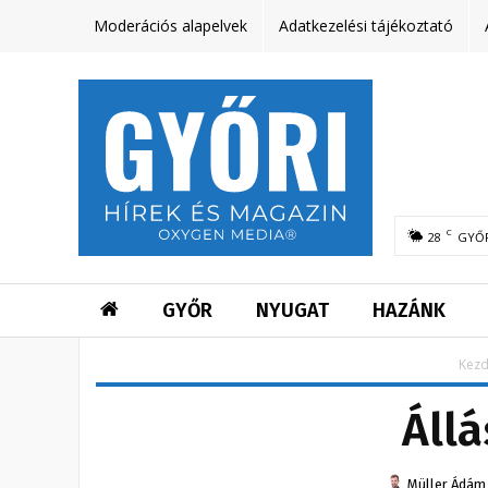
Moderációs alapelvek
Adatkezelési tájékoztató
C
28
GYŐ
GYŐR
NYUGAT
HAZÁNK
Kezd
Állá
Müller Ádám