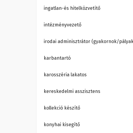
ingatlan-és hitelközvetítő
intézményvezető
irodai adminisztrátor (gyakornok/pálya
karbantartó
karosszéria lakatos
kereskedelmi asszisztens
kollekció készítő
konyhai kisegítő