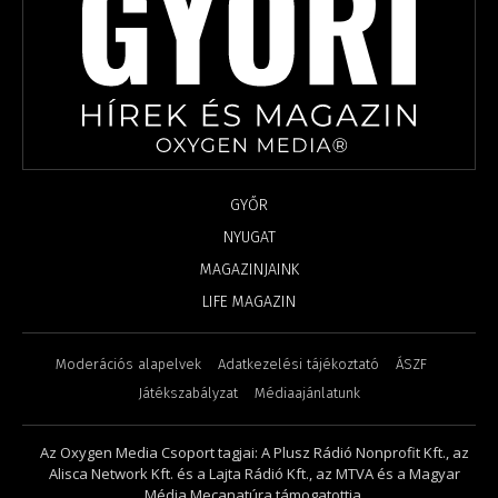
GYŐR
NYUGAT
MAGAZINJAINK
LIFE MAGAZIN
Moderációs alapelvek
Adatkezelési tájékoztató
ÁSZF
Játékszabályzat
Médiaajánlatunk
Az Oxygen Media Csoport tagjai: A Plusz Rádió Nonprofit Kft., az
Alisca Network Kft. és a Lajta Rádió Kft., az MTVA és a Magyar
Média Mecanatúra támogatottja.