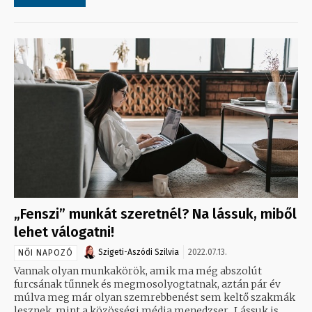
„Fenszi” munkát szeretnél? Na lássuk, miből
lehet válogatni!
Szigeti-Aszódi Szilvia
2022.07.13.
NŐI NAPOZÓ
Vannak olyan munkakörök, amik ma még abszolút
furcsának tűnnek és megmosolyogtatnak, aztán pár év
múlva meg már olyan szemrebbenést sem keltő szakmák
lesznek, mint a közösségi média menedzser. Lássuk is,...