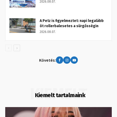
2026.08.07.
A Petz is figyelmeztet: napi legalább
öt rollerbalesetes a sürgősségin
2026.08.07.
Követés:
KIEMELT
Kiemelt tartalmaink