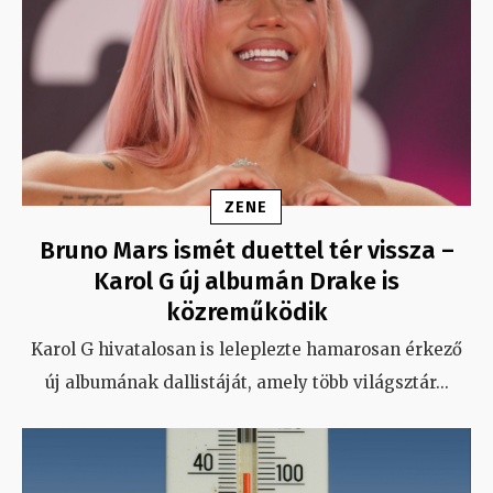
ZENE
Bruno Mars ismét duettel tér vissza –
Karol G új albumán Drake is
közreműködik
Karol G hivatalosan is leleplezte hamarosan érkező
új albumának dallistáját, amely több világsztár
...