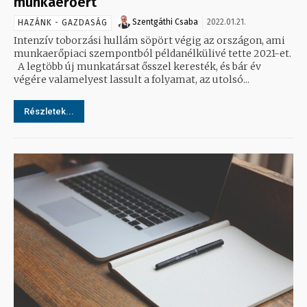
munkaerőért
Szentgáthi Csaba
2022.01.21.
HAZÁNK - GAZDASÁG
Intenzív toborzási hullám söpört végig az országon, ami
munkaerőpiaci szempontból példanélkülivé tette 2021-et.
A legtöbb új munkatársat ősszel keresték, és bár év
végére valamelyest lassult a folyamat, az utolsó...
Részletek...