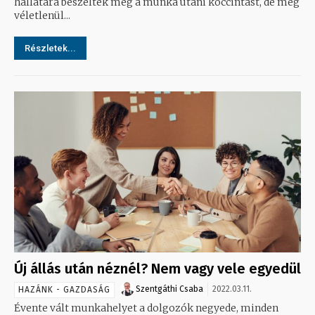
hallatára beszélték meg a munka utáni koccintást, de még
véletlenül...
Részletek...
Új állás után néznél? Nem vagy vele egyedül
Szentgáthi Csaba
2022.03.11.
HAZÁNK - GAZDASÁG
Évente vált munkahelyet a dolgozók negyede, minden