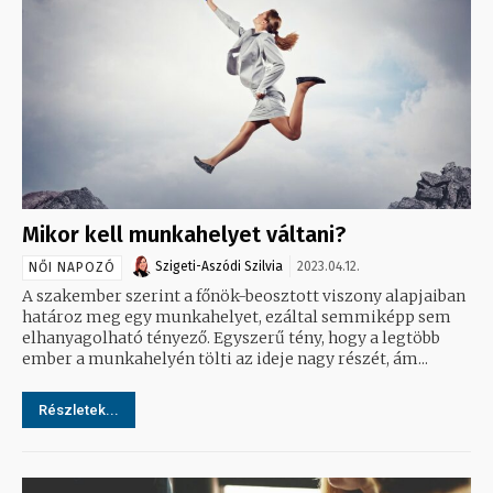
Mikor kell munkahelyet váltani?
Szigeti-Aszódi Szilvia
2023.04.12.
NŐI NAPOZÓ
A szakember szerint a főnök-beosztott viszony alapjaiban
határoz meg egy munkahelyet, ezáltal semmiképp sem
elhanyagolható tényező. Egyszerű tény, hogy a legtöbb
ember a munkahelyén tölti az ideje nagy részét, ám...
Részletek...