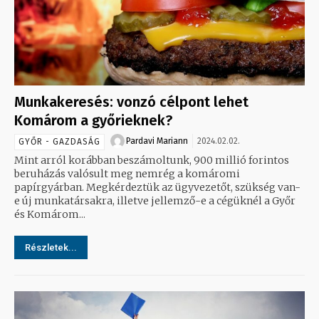
Munkakeresés: vonzó célpont lehet
Komárom a győrieknek?
Pardavi Mariann
2024.02.02.
GYŐR - GAZDASÁG
Mint arról korábban beszámoltunk, 900 millió forintos
beruházás valósult meg nemrég a komáromi
papírgyárban. Megkérdeztük az ügyvezetőt, szükség van-
e új munkatársakra, illetve jellemző-e a cégüknél a Győr
és Komárom...
Részletek...