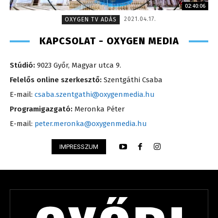
02:40:06
2021.04.17.
OXYGEN TV ADÁS
KAPCSOLAT - OXYGEN MEDIA
Stúdió:
9023 Győr, Magyar utca 9.
Felelős online szerkesztő:
Szentgáthi Csaba
E-mail:
csaba.szentgathi@oxygenmedia.hu
Programigazgató:
Meronka Péter
E-mail:
peter.meronka@oxygenmedia.hu
IMPRESSZUM