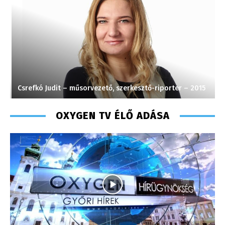
Csrefkó Judit – műsorvezető, szerkesztő-riporter – 2015
S
OXYGEN TV ÉLŐ ADÁSA