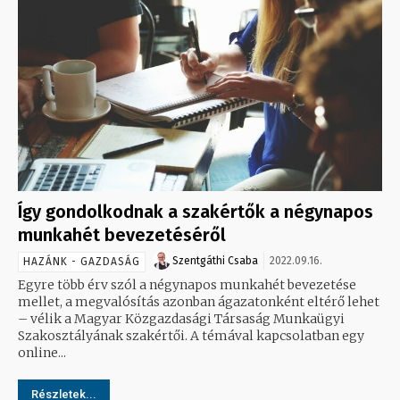
Így gondolkodnak a szakértők a négynapos
munkahét bevezetéséről
Szentgáthi Csaba
2022.09.16.
HAZÁNK - GAZDASÁG
Egyre több érv szól a négynapos munkahét bevezetése
mellet, a megvalósítás azonban ágazatonként eltérő lehet
– vélik a Magyar Közgazdasági Társaság Munkaügyi
Szakosztályának szakértői. A témával kapcsolatban egy
online...
Részletek...