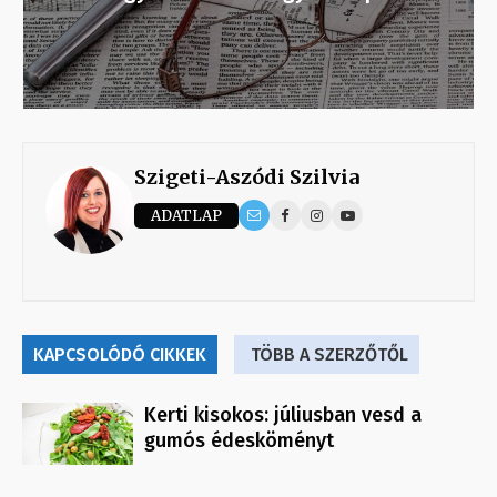
Szigeti-Aszódi Szilvia
ADATLAP
KAPCSOLÓDÓ CIKKEK
TÖBB A SZERZŐTŐL
Kerti kisokos: júliusban vesd a
gumós édesköményt