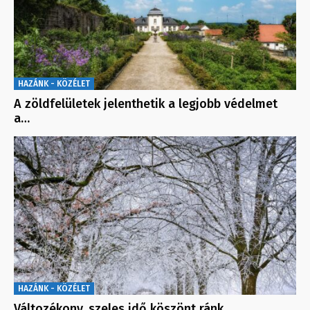
HAZÁNK - KÖZÉLET
A zöldfelületek jelenthetik a legjobb védelmet
a…
HAZÁNK - KÖZÉLET
Változékony, szeles idő köszönt ránk