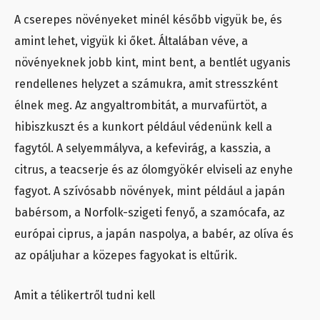
A cserepes növényeket minél később vigyük be, és
amint lehet, vigyük ki őket. Általában véve, a
növényeknek jobb kint, mint bent, a bentlét ugyanis
rendellenes helyzet a számukra, amit stresszként
élnek meg. Az angyaltrombitát, a murvafürtöt, a
hibiszkuszt és a kunkort például védenünk kell a
fagytól. A selyemmályva, a kefevirág, a kasszia, a
citrus, a teacserje és az ólomgyökér elviseli az enyhe
fagyot. A szívósabb növények, mint például a japán
babérsom, a Norfolk-szigeti fenyő, a szamócafa, az
európai ciprus, a japán naspolya, a babér, az olíva és
az opáljuhar a közepes fagyokat is eltűrik.
Amit a télikertről tudni kell