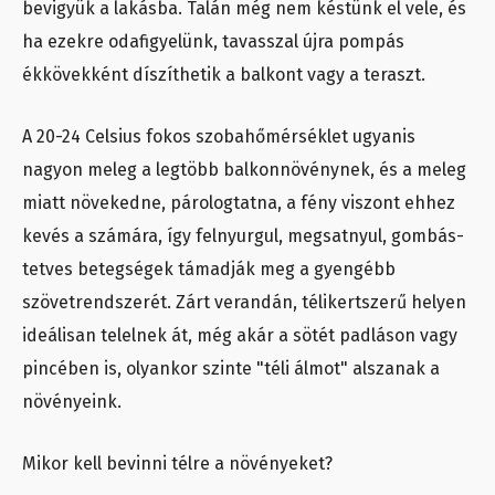
bevigyük a lakásba. Talán még nem késtünk el vele, és
ha ezekre odafigyelünk, tavasszal újra pompás
ékkövekként díszíthetik a balkont vagy a teraszt.
A 20-24 Celsius fokos szobahőmérséklet ugyanis
nagyon meleg a legtöbb balkonnövénynek, és a meleg
miatt növekedne, párologtatna, a fény viszont ehhez
kevés a számára, így felnyurgul, megsatnyul, gombás-
tetves betegségek támadják meg a gyengébb
szövetrendszerét. Zárt verandán, télikertszerű helyen
ideálisan telelnek át, még akár a sötét padláson vagy
pincében is, olyankor szinte "téli álmot" alszanak a
növényeink.
Mikor kell bevinni télre a növényeket?