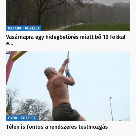
HAZÁNK - KÖZÉLET
Vasárnapra egy hidegbetörés miatt bő 10 fokkal
e…
GYŐR - KÖZÉLET
Télen is fontos a rendszeres testmozgás