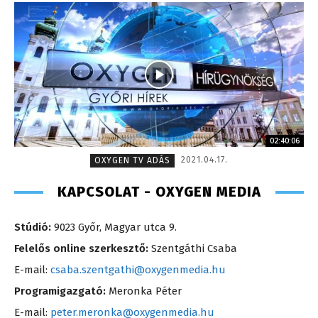
02:40:06
2021.04.17.
OXYGEN TV ADÁS
KAPCSOLAT - OXYGEN MEDIA
Stúdió:
9023 Győr, Magyar utca 9.
Felelős online szerkesztő:
Szentgáthi Csaba
E-mail:
csaba.szentgathi@oxygenmedia.hu
Programigazgató:
Meronka Péter
E-mail:
peter.meronka@oxygenmedia.hu