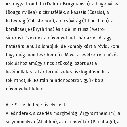
Az angyaltrombita (Datura-Brugmansia), a bugenvillea
(Bougainvillea), a citrusfélék, a kasszia (Cassia), a
kefevirág (Callistemon), a dicsővirág (Tibouchina), a
korallcserje (Erythrina) és a délimirtusz (Metro-
sideros). Ezeknek a növényeknek már az első fagy
hatására lehull a lombjuk, de komoly kárt a rövid, korai
fagy még nem tesz bennük. Mivel a levélzetre a hűvös
teleléshez amúgy sincs szükség, ezért ezt a
levéihullatást akár természetes tisztogatásnak is
tekinthetjük. Ezután mindenesetre vigyük be a
növényeket telelni.
A -5 °C-os hideget is elviselik
A leánderek, a cserjés margitvirág (Argyranthemum), a
selyemmályva (Abutilon), az ólomgyökér (Plumbago), a