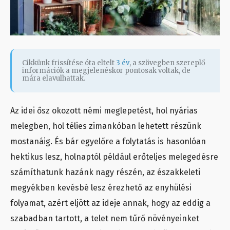
Cikkünk frissítése óta eltelt
3 év
, a szövegben szereplő
információk a megjelenéskor pontosak voltak, de
mára elavulhattak.
Az idei ősz okozott némi meglepetést, hol nyárias
melegben, hol télies zimankóban lehetett részünk
mostanáig. És bár egyelőre a folytatás is hasonlóan
hektikus lesz, holnaptól például erőteljes melegedésre
számíthatunk hazánk nagy részén, az északkeleti
megyékben kevésbé lesz érezhető az enyhülési
folyamat, azért eljött az ideje annak, hogy az eddig a
szabadban tartott, a telet nem tűrő növényeinket