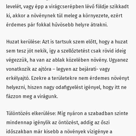
levelét, vagy épp a virágcserépben lévő földje szikkadt
ki, akkor a növénynek túl meleg a környezete, ezért
érdemes pár fokkal hűvösebb helyre átrakni.
Huzat kerülése: Azt is tartsuk szem előtt, hogy a huzat
sem tesz jót nekik, így a szellőztetést csak rövid ideig
végezzük, ha van az ablak közelében növény. Ugyanez
vonatkozik az ajtóra – legyen az bejárati- vagy
erkélyajtó. Ezekre a területekre nem érdemes növényt
helyezni, hiszen nagy odafigyelést igényel, hogy itt ne
fázzon meg a virágunk.
Túlöntözés elkerülése: Míg nyáron a szabadban szinte
mindennap igénylik az öntözést, addig az őszi
időszakban már kisebb a növények vízigénye a