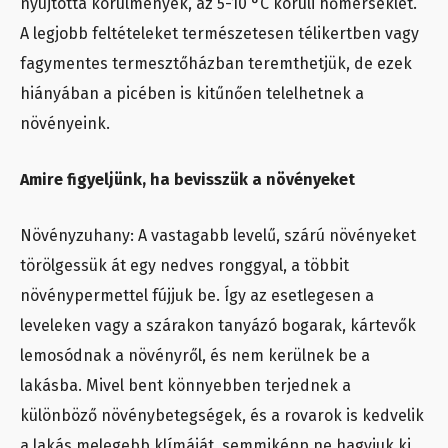
nyújtotta körülmények, az 5-10 °C körüli hőmérséklet.
A legjobb feltételeket természetesen télikertben vagy
fagymentes termesztőházban teremthetjük, de ezek
hiányában a picében is kitűnően telelhetnek a
növényeink.
Amire figyeljünk, ha bevisszük a növényeket
Növényzuhany: A vastagabb levelű, szárú növényeket
törölgessük át egy nedves ronggyal, a többit
növénypermettel fújjuk be. Így az esetlegesen a
leveleken vagy a szárakon tanyázó bogarak, kártevők
lemosódnak a növényről, és nem kerülnek be a
lakásba. Mivel bent könnyebben terjednek a
különböző növénybetegségek, és a rovarok is kedvelik
a lakás melegebb klímáját, semmiképp ne hagyjuk ki