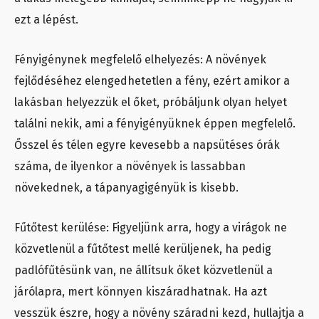
ezt a lépést.
Fényigénynek megfelelő elhelyezés: A növények
fejlődéséhez elengedhetetlen a fény, ezért amikor a
lakásban helyezzük el őket, próbáljunk olyan helyet
találni nekik, ami a fényigényüknek éppen megfelelő.
Ősszel és télen egyre kevesebb a napsütéses órák
száma, de ilyenkor a növények is lassabban
növekednek, a tápanyagigényük is kisebb.
Fűtőtest kerülése: Figyeljünk arra, hogy a virágok ne
közvetlenül a fűtőtest mellé kerüljenek, ha pedig
padlófűtésünk van, ne állítsuk őket közvetlenül a
járólapra, mert könnyen kiszáradhatnak. Ha azt
vesszük észre, hogy a növény száradni kezd, hullajtja a