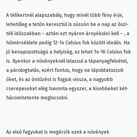
A télikertnél alapszabály, hogy minél több fény érje,
lehetőleg a tetőn keresztül is süssön be a nap az őszi-
téli időszakban – aztán ezt nyáron árnyékolni kell – , a
hőmérséklete pedig 12-14 Celsius fok között ideális. Ha
jó benapozottságú a helyiség, ez lehet 14-16 Celsius fok
is. Ilyenkor a növényeknél lelassul a tápanyagfelvétel,
a párologtatás, ezért fontos, hogy ne tápoldatozzuk
őket, és az öntözést is fogjuk vissza, a nagyobb
cserepeseket elég havonta egyszer, a kisebbeket két-
háromhetente meglocsolni.
Az első fagyokat is megérzik ezek a növények