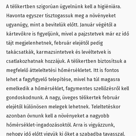
A télikertben szigorúan ügyelnünk kell a higiéniára.
Havonta egyszer tisztogassuk meg a növényeket
ugyanúgy, mint a bevitelük előtt. Január végétől a
kártevőkre is figyeljünk, mivel a pajzstetvek már ez idő
tájt megjelenhetnek, február elejétől pedig
takácsatkák, karmazsintetvek és levéltetvek is
csatlakozhatnak hozzájuk. A télikertben biztosítsuk a
megfelelő átteleltetési hőmérsékletet. Itt is fontos
lehet a fagyfigyelő telepítése, mivel ha túl magasra
emelkedik a hőmérséklet, fagymentes szellőzésről kell
gondoskodnunk. A nagy, üveges télikertek február
elejétől különösen melegek lehetnek. Teleltetéskor
azonban óvnunk kell a növényeket a nagyobb
hőmérséklet-ingadozásoktól. Arra is vigyázzunk,
nehogy idő előtt vigyük ki őket a szabadba tavasszal.