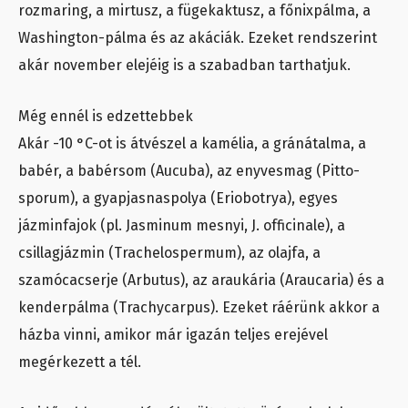
rozmaring, a mirtusz, a fügekaktusz, a főnixpálma, a
Washington-pálma és az akáciák. Ezeket rendszerint
akár november elejéig is a szabadban tarthatjuk.
Még ennél is edzettebbek
Akár -10 °C-ot is átvészel a kamélia, a gránátalma, a
babér, a babérsom (Aucuba), az enyvesmag (Pitto-
sporum), a gyapjasnaspolya (Eriobotrya), egyes
jázminfajok (pl. Jasminum mesnyi, J. officinale), a
csillagjázmin (Trachelospermum), az olajfa, a
szamócacserje (Arbutus), az araukária (Araucaria) és a
kenderpálma (Trachycarpus). Ezeket ráérünk akkor a
házba vinni, amikor már igazán teljes erejével
megérkezett a tél.