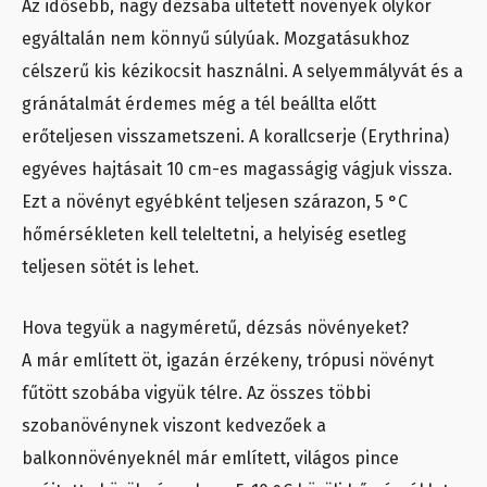
Az idősebb, nagy dézsába ültetett növények olykor
egyáltalán nem könnyű súlyúak. Mozgatásukhoz
célszerű kis kézikocsit használni. A selyemmályvát és a
gránátalmát érdemes még a tél beállta előtt
erőteljesen visszametszeni. A korallcserje (Erythrina)
egyéves hajtásait 10 cm-es magasságig vágjuk vissza.
Ezt a növényt egyébként teljesen szárazon, 5 °C
hőmérsékleten kell teleltetni, a helyiség esetleg
teljesen sötét is lehet.
Hova tegyük a nagyméretű, dézsás növényeket?
A már említett öt, igazán érzékeny, trópusi növényt
fűtött szobába vigyük télre. Az összes többi
szobanövénynek viszont kedvezőek a
balkonnövényeknél már említett, világos pince