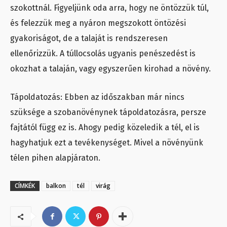
szokottnál. Figyeljünk oda arra, hogy ne öntözzük túl,
és felezzük meg a nyáron megszokott öntözési
gyakoriságot, de a talaját is rendszeresen
ellenőrizzük. A túllocsolás ugyanis penészedést is
okozhat a talaján, vagy egyszerűen kirohad a növény.
Tápoldatozás: Ebben az időszakban már nincs
szüksége a szobanövénynek tápoldatozásra, persze
fajtától függ ez is. Ahogy pedig közeledik a tél, el is
hagyhatjuk ezt a tevékenységet. Mivel a növényünk
télen pihen alapjáraton.
CÍMKÉK
balkon
tél
virág