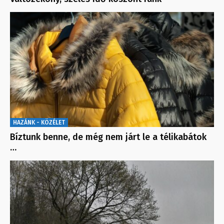
HAZÁNK - KÖZÉLET
Bíztunk benne, de még nem járt le a télikabátok
…