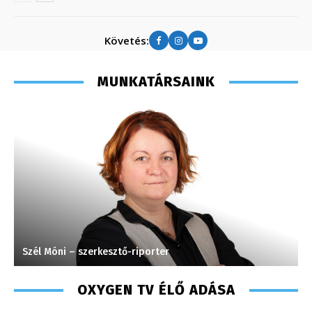
Követés:
MUNKATÁRSAINK
Szél Móni – szerkesztő-riporter
H
OXYGEN TV ÉLŐ ADÁSA