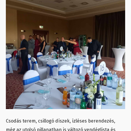
Csodás terem, csillogó díszek, ízléses berendezés,
még az utolsó pillanatban is változó vendéglista és