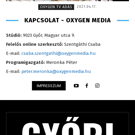
2021.04.17.
OXYGEN TV ADÁS
KAPCSOLAT - OXYGEN MEDIA
Stúdió:
9023 Győr, Magyar utca 9.
Felelős online szerkesztő:
Szentgáthi Csaba
E-mail:
csaba.szentgathi@oxygenmedia.hu
Programigazgató:
Meronka Péter
E-mail:
peter.meronka@oxygenmedia.hu
IMPRESSZUM