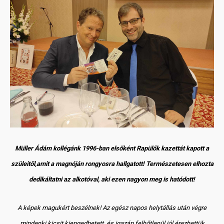
Müller Ádám kollégánk 1996-ban elsőként Rapülők kazettát kapott a
szüleitől,amit a magnóján rongyosra hallgatott! Természetesen elhozta
dedikáltatni az alkotóval, aki ezen nagyon meg is hatódott!
A képek magukért beszélnek! Az egész napos helytállás után végre
mindenki kicsit kiengedhetett, és igazán felhőtlenül jól érezhettük