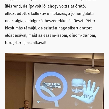
ülésrend, de így volt jó, ahogy volt! Hat órától
elkezdődött a kollektív emlékezés, a jó hangulatú
nosztalgia, a dolgozói beszédekkel és Geszti Péter
kicsit más témájú, de szintén nagy sikert aratott
előadásával, majd az eszem-iszom, dínom-dánom,
terülj-terülj aszalkával!