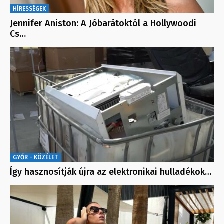
HÍRESSÉGEK
Jennifer Aniston: A Jóbarátoktól a Hollywoodi
Cs…
GYŐR - KÖZÉLET
Így hasznosítják újra az elektronikai hulladékok…