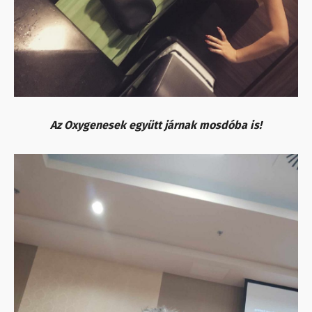
Az Oxygenesek együtt járnak mosdóba is!