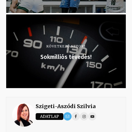
KÖVETKEZŐ SZTORI
Sokmilliós tévedés!
Szigeti-Aszódi Szilvia
ADATLAP