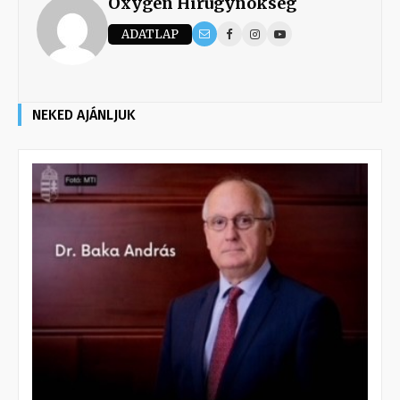
Oxygen Hirügynökség
ADATLAP
NEKED AJÁNLJUK