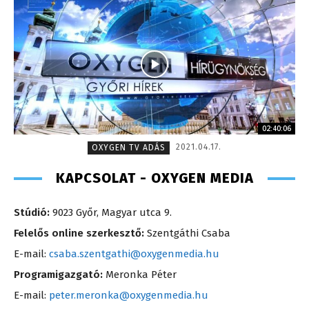
02:40:06
2021.04.17.
OXYGEN TV ADÁS
KAPCSOLAT - OXYGEN MEDIA
Stúdió:
9023 Győr, Magyar utca 9.
Felelős online szerkesztő:
Szentgáthi Csaba
E-mail:
csaba.szentgathi@oxygenmedia.hu
Programigazgató:
Meronka Péter
E-mail:
peter.meronka@oxygenmedia.hu