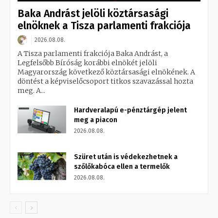
Baka Andrást jelöli köztársasági
elnöknek a Tisza parlamenti frakciója
2026.08.08.
A Tisza parlamenti frakciója Baka Andrást, a
Legfelsőbb Bíróság korábbi elnökét jelöli
Magyarország következő köztársasági elnökének. A
döntést a képviselőcsoport titkos szavazással hozta
meg. A...
Hardveralapú e-pénztárgép jelent
meg a piacon
2026.08.08.
Szüret után is védekezhetnek a
szőlőkabóca ellen a termelők
2026.08.08.