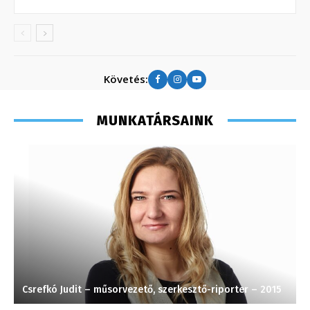
Követés:
MUNKATÁRSAINK
Csrefkó Judit – műsorvezető, szerkesztő-riporter – 2015
M