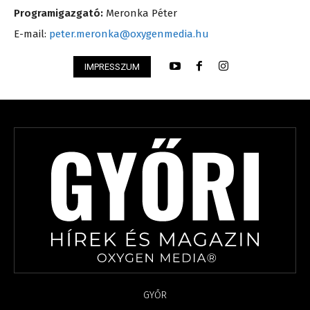
Programigazgató:
Meronka Péter
E-mail:
peter.meronka@oxygenmedia.hu
IMPRESSZUM
GYŐR