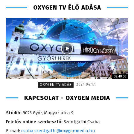
OXYGEN TV ÉLŐ ADÁSA
02:40:06
2021.04.17.
OXYGEN TV ADÁS
KAPCSOLAT - OXYGEN MEDIA
Stúdió:
9023 Győr, Magyar utca 9.
Felelős online szerkesztő:
Szentgáthi Csaba
E-mail:
csaba.szentgathi@oxygenmedia.hu