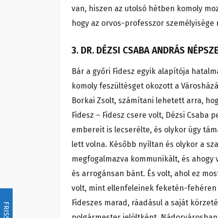
van, hiszen az utolsó hétben komoly mozg
hogy az orvos-professzor személyisége
3. DR. DÉZSI CSABA ANDRÁS NÉP
Bár a győri Fidesz egyik alapítója hatal
komoly feszültésget okozott a Városházán
Borkai Zsolt, számítani lehetett arra, h
Fidesz – Fidesz csere volt, Dézsi Csaba p
embereit is lecserélte, és olykor úgy t
lett volna. Később nyíltan és olykor a s
megfogalmazva kommunikált, és ahogy ve
és arrogánsan bánt. És volt, ahol ez mos
volt, mint ellenfeleinek feketén-fehéren
Fideszes marad, ráadásul a saját körzeté
FRISSÍTÉS
polgármester jelöltként. Nádorvárosban 