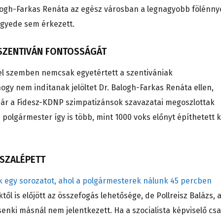
alogh-Farkas Renáta az egész városban a legnagyobb fölénny
egyede sem érkezett.
RSZENTIVÁN FONTOSSÁGÁT
zzel szemben nemcsak egyetértett a szentivániak
gy nem indítanak jelöltet Dr. Balogh-Farkas Renáta ellen,
 bár a Fidesz-KDNP szimpatizánsok szavazatai megoszlottak
j polgármester így is több, mint 1000 voks előnyt építhetett k
SSZALÉPETT
k egy sorozatot, ahol a polgármesterek nálunk 45 percben
től is előjött az összefogás lehetősége, de Pollreisz Balázs, 
enki másnál nem jelentkezett. Ha a szocialista képviselő cs