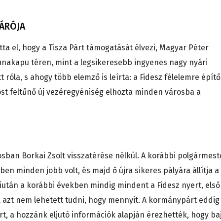
ZÁRÓJA
ta el, hogy a Tisza Párt támogatását élvezi, Magyar Péter
nakapu téren, mint a legsikeresebb ingyenes nagy nyári
t róla, s ahogy több elemző is leírta: a Fidesz félelemre építő
ost feltűnő új vezéregyéniség elhozta minden városba a
osban Borkai Zsolt visszatérése nélkül. A korábbi polgármest
en minden jobb volt, és majd ő újra sikeres pályára állítja a
 miután a korábbi években mindig mindent a Fidesz nyert, első
k azt nem lehetett tudni, hogy mennyit. A kormánypárt eddig
, a hozzánk eljutó információk alapján érezhették, hogy ba