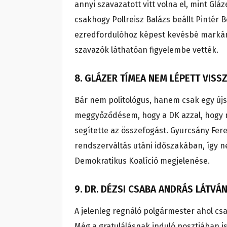
annyi szavazatott vitt volna el, mint Gl
csakhogy Pollreisz Balázs beállt Pintér
ezredfordulóhoz képest kevésbé markáns
szavazók láthatóan figyelembe vették.
8. GLÁZER TÍMEA NEM LÉPETT VISS
Bár nem politológus, hanem csak egy újság
meggyőződésem, hogy a DK azzal, hogy ne
segítette az összefogást. Gyurcsány Fer
rendszerváltás utáni időszakában, így n
Demokratikus Koalíció megjelenése.
9. DR. DÉZSI CSABA ANDRÁS LÁTV
A jelenleg regnáló polgármester ahol csa
Még a gratulálásnak induló posztjában 