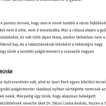
24 pontos tervvel, hogy merre vinné tovább a város fejlődésé
 nem ő vitte, nem ő tematizálta. Már a ciklusa elején a győ
indulatokat, és volt több olyan téma, amikor láthatóan nem a
tétlenül baj, de a választásoknál időnként a többségre nagy
t úgy tűnik a korábbi polgármestert a szavazók nagyon
ORGYÁR
 Győrszentiván volt, ahol az Ipari Park egyes bővítési tervei
 regnáló polgármester ráadásul nyíltan sértegette nemcsak az
nek nekik. Márpedig úgy tűnik, hogy alaposan beleégett
tzöldeknek nevezte őket Dr. Dézsi Csaba András, hiszen a 1