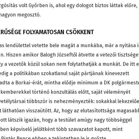
ósítás volt Győrben is, ahol egy dologot biztos láttak előre,
 nagyon megosztó.
SZERŰSÉGE FOLYAMATOSAN CSÖKKENT
mas lendülettel vetette bele magát a munkába, már a nyitása i
. Hiszen amikor Balogh Józseftől átvette a vetezői tisztsége
ogy a vezetők közül sokan nem folytathatják a munkát. De itt 
edig a politikában szokatlanul saját pártjának kinevezett
ámadta a Borkai-érát, mintha elődje minimum a DK polgármest
zakemberekkel történő konzultálás előtt, saját véleményét
télytársai többször is nehezményezték: sokakkal lekezelő
t láthatóan visszaütött. Az, hogy az elutasítottsága magasab
 ott látszik igazán, hogy a testület amúgy nagy többséggel
ben képviselő jelöltként több szavazatot kapott, mint
Pintér Bence ebben a tekintetben le is győzte.