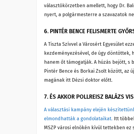
választókörzetben amellett, hogy Dr. B
nyert, a polgármesterre a szavazatok n
6. PINTÉR BENCE FELISMERTE GYŐ
A Tiszta Szívvel a Városért Egyesület e
kezdeményezésével, de úgy döntöttek, ho
hanem őt támogatják. A húzás bejött, s
Pintér Bence és Borkai Zsolt között, az ú
magának itt Dézsi doktor előtt.
7. ÉS AKKOR POLLREISZ BALÁZS VI
A választási kampány elején készítettün
elmondhatták a gondolataikat.
Itt többek
MSZP városi elnökén kívül tettekben ez s