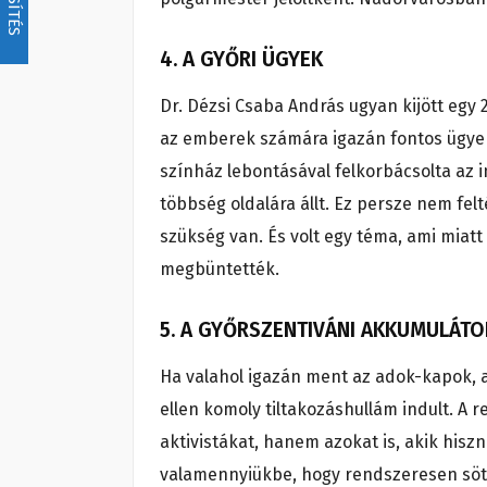
4. A GYŐRI ÜGYEK
Dr. Dézsi Csaba András ugyan kijött egy 
az emberek számára igazán fontos ügyeket
színház lebontásával felkorbácsolta az 
többség oldalára állt. Ez persze nem fel
szükség van. És volt egy téma, ami miat
megbüntették.
5. A GYŐRSZENTIVÁNI AKKUMULÁT
Ha valahol igazán ment az adok-kapok, az
ellen komoly tiltakozáshullám indult. A
aktivistákat, hanem azokat is, akik hisz
valamennyiükbe, hogy rendszeresen söté