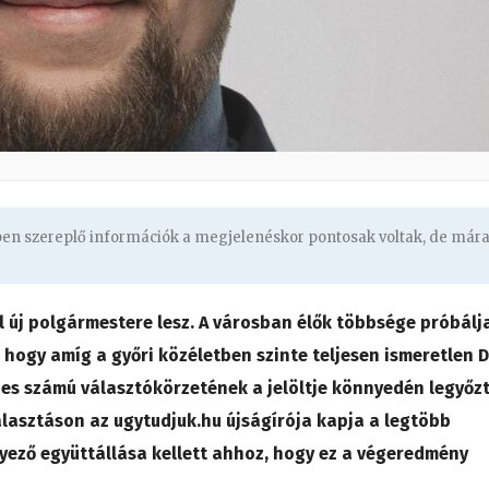
gben szereplő információk a megjelenéskor pontosak voltak, de már
l új polgármestere lesz. A városban élők többsége próbálj
 hogy amíg a győri közéletben szinte teljesen ismeretlen D
-es számú választókörzetének a jelöltje könnyedén legyőz
álasztáson az ugytudjuk.hu újságírója kapja a legtöbb
nyező együttállása kellett ahhoz, hogy ez a végeredmény