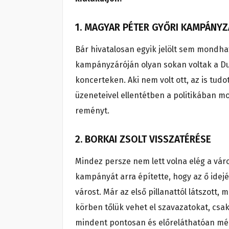
1. MAGYAR PÉTER GYŐRI KAMPÁNY
Bár hivatalosan egyik jelölt sem mondhat
kampányzáróján olyan sokan voltak a Du
koncerteken. Aki nem volt ott, az is tudot
üzeneteivel ellentétben a politikában m
reményt.
2. BORKAI ZSOLT VISSZATÉRÉSE
Mindez persze nem lett volna elég a vár
kampányát arra építette, hogy az ő idejéb
várost. Már az első pillanattól látszott,
körben tőlük vehet el szavazatokat, csa
mindent pontosan és előreláthatóan mért