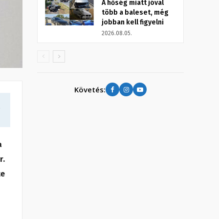
A hőség miatt jóval
több a baleset, még
jobban kell figyelni
2026.08.05.
Követés:
a
a
r.
te