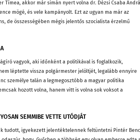
ázer Tímea, akkor már simán nyert volna dr. Dézsi Csaba Andrá
 Bence mögé, és vele kampányolt. Ezt az ugyan ma már az
, de összességében mégis jelentős szocialista érzelmű
ZA
író vagyok, aki időnként a politikával is foglalkozik,
m léptette vissza polgármester jelöltjét, legalább ennyire
enc személye talán a legmegosztóbb a magyar politika
emcsak hozott volna, hanem vitt is volna sok voksot a
ÁNYOSAN SEMMIBE VETTE UTÓDJÁT
k tudott, igyekezett jelentéktelennek feltüntetni Pintér Benc
is odaszúr, hogy Győrben a többség egy olyan emberre adta 