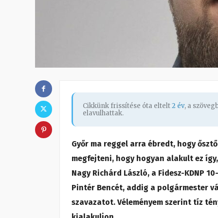
Cikkünk frissítése óta eltelt
2 év
, a szöve
elavulhattak.
Győr ma reggel arra ébredt, hogy ősztő
megfejteni, hogy hogyan alakult ez így,
Nagy Richárd László, a Fidesz-KDNP 10
Pintér Bencét, addig a polgármester v
szavazatot. Véleményem szerint tíz té
kialakuljon.