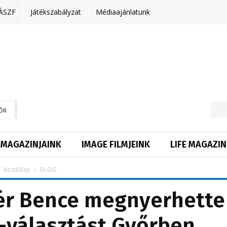
ÁSZF
Játékszabályzat
Médiaajánlatunk
ŐR
MAGAZINJAINK
IMAGE FILMJEINK
LIFE MAGAZIN
Kezdőlap
BLOG
tér Bence megnyerhette
-választást Győrben