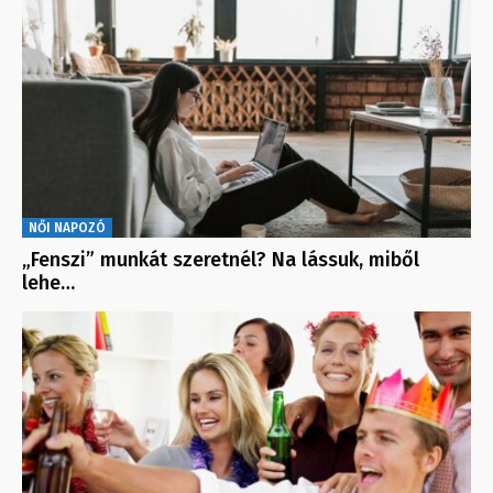
NŐI NAPOZÓ
„Fenszi” munkát szeretnél? Na lássuk, miből
lehe…