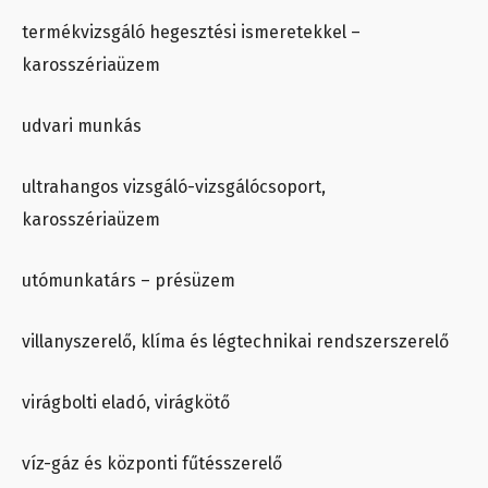
termékvizsgáló hegesztési ismeretekkel –
karosszériaüzem
udvari munkás
ultrahangos vizsgáló-vizsgálócsoport,
karosszériaüzem
utómunkatárs – présüzem
villanyszerelő, klíma és légtechnikai rendszerszerelő
virágbolti eladó, virágkötő
víz-gáz és központi fűtésszerelő