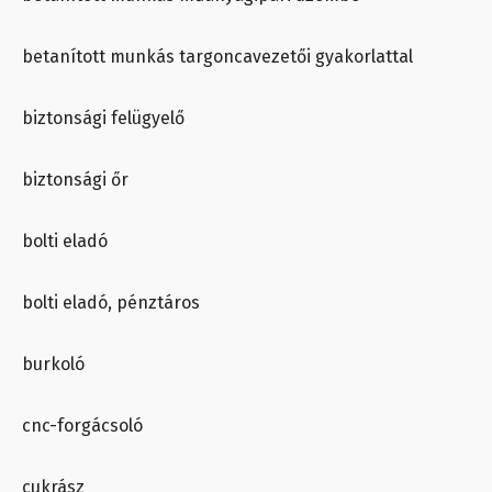
betanított munkás targoncavezetői gyakorlattal
biztonsági felügyelő
biztonsági őr
bolti eladó
bolti eladó, pénztáros
burkoló
cnc-forgácsoló
cukrász