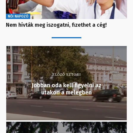
NŐI NAPOZÓ
Nem hívták meg iszogatni, fizethet a cég!
ELŐZŐ SZTORI
Jobban oda kell figyelni az
utakon a melegben