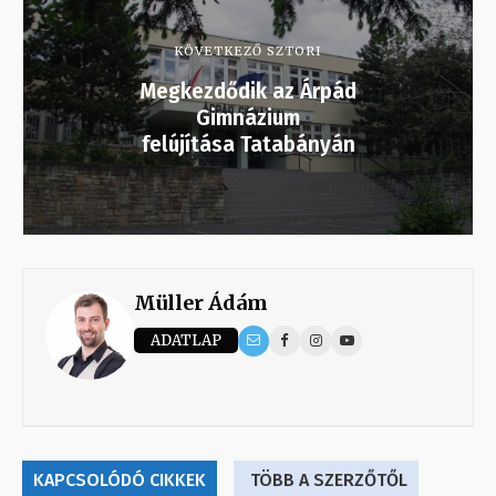
KÖVETKEZŐ SZTORI
Megkezdődik az Árpád
Gimnázium
felújítása Tatabányán
Müller Ádám
ADATLAP
KAPCSOLÓDÓ CIKKEK
TÖBB A SZERZŐTŐL