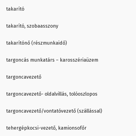
takarító
takarító, szobaasszony
takarítónő (részmunkaidő)
targoncás munkatárs – karosszériaüzem
targoncavezető
targoncavezető- oldalvillás, tolóoszlopos
targoncavezető/vontatóvezető (szállással)
tehergépkocsi-vezető, kamionsofőr