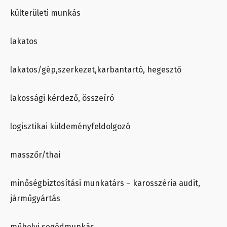
külterületi munkás
lakatos
lakatos/gép,szerkezet,karbantartó, hegesztő
lakossági kérdező, összeíró
logisztikai küldeményfeldolgozó
masszőr/thai
minőségbiztosítási munkatárs – karosszéria audit,
járműgyártás
műhelyi segédmunkás