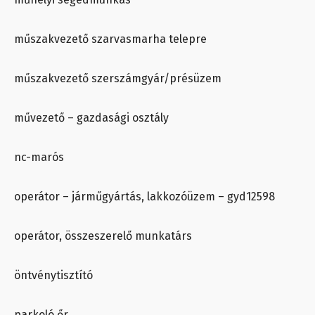
műszakvezető szarvasmarha telepre
műszakvezető szerszámgyár/présüzem
művezető – gazdasági osztály
nc-marós
operátor – járműgyártás, lakkozóüzem – gyd12598
operátor, összeszerelő munkatárs
öntvénytisztító
parkoló őr