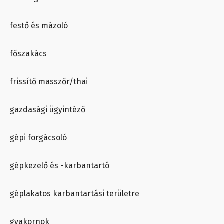
festő és mázoló
főszakács
frissítő masszőr/thai
gazdasági ügyintéző
gépi forgácsoló
gépkezelő és -karbantartó
géplakatos karbantartási területre
gyakornok