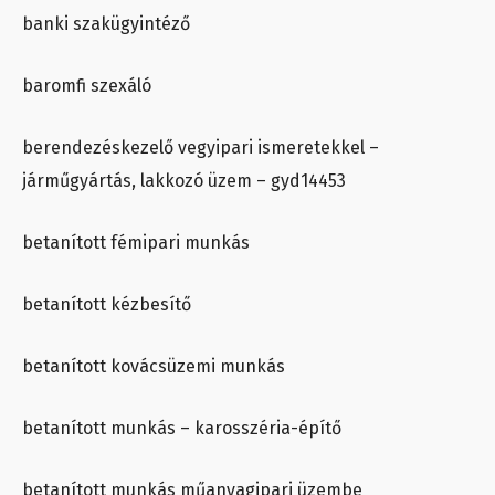
banki szakügyintéző
baromfi szexáló
berendezéskezelő vegyipari ismeretekkel –
járműgyártás, lakkozó üzem – gyd14453
betanított fémipari munkás
betanított kézbesítő
betanított kovácsüzemi munkás
betanított munkás – karosszéria-építő
betanított munkás műanyagipari üzembe