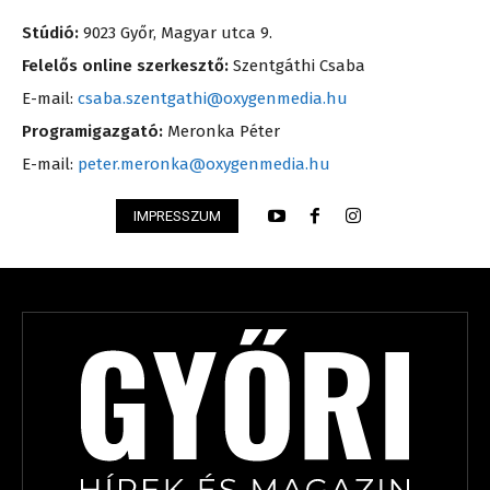
Stúdió:
9023 Győr, Magyar utca 9.
Felelős online szerkesztő:
Szentgáthi Csaba
E-mail:
csaba.szentgathi@oxygenmedia.hu
Programigazgató:
Meronka Péter
E-mail:
peter.meronka@oxygenmedia.hu
IMPRESSZUM