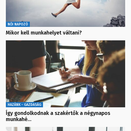
NŐI NAPOZÓ
Mikor kell munkahelyet váltani?
HAZÁNK - GAZDASÁG
Így gondolkodnak a szakértők a négynapos
munkahé…