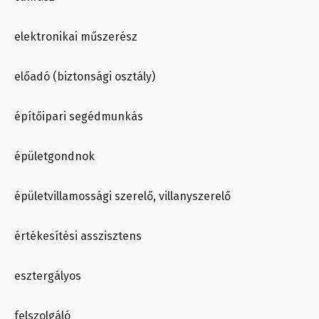
elektronikai műszerész
előadó (biztonsági osztály)
építőipari segédmunkás
épületgondnok
épületvillamossági szerelő, villanyszerelő
értékesítési asszisztens
esztergályos
felszolgáló