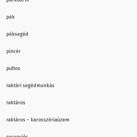
pék
péksegéd
pincér
pultos
raktári segédmunkás
raktáros
raktáros – karosszériaüzem
recepciós