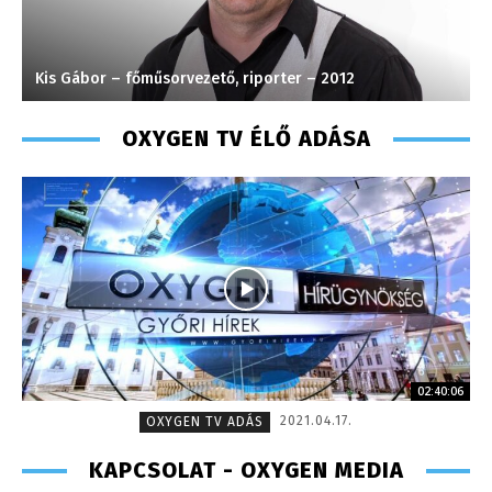
Kis Gábor – főműsorvezető, riporter – 2012
S
OXYGEN TV ÉLŐ ADÁSA
02:40:06
2021.04.17.
OXYGEN TV ADÁS
KAPCSOLAT - OXYGEN MEDIA