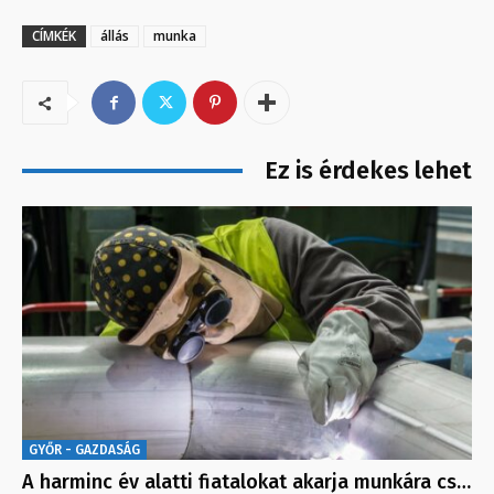
CÍMKÉK
állás
munka
Ez is érdekes lehet
GYŐR - GAZDASÁG
A harminc év alatti fiatalokat akarja munkára cs…