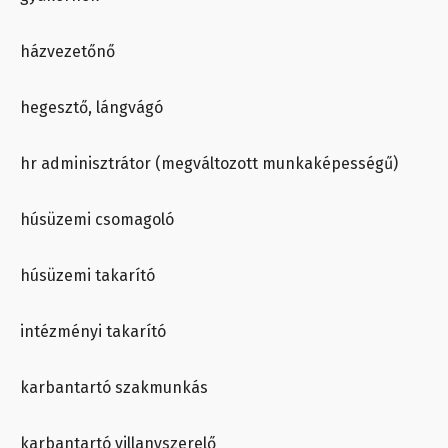
házvezetőnő
hegesztő, lángvágó
hr adminisztrátor (megváltozott munkaképességű)
húsüzemi csomagoló
húsüzemi takarító
intézményi takarító
karbantartó szakmunkás
karbantartó villanyszerelő