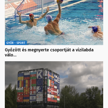
GYŐR - SPORT
Győzött és megnyerte csoportját a vízilabda
válo…