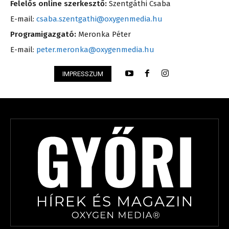
Felelős online szerkesztő:
Szentgáthi Csaba
E-mail:
csaba.szentgathi@oxygenmedia.hu
Programigazgató:
Meronka Péter
E-mail:
peter.meronka@oxygenmedia.hu
IMPRESSZUM