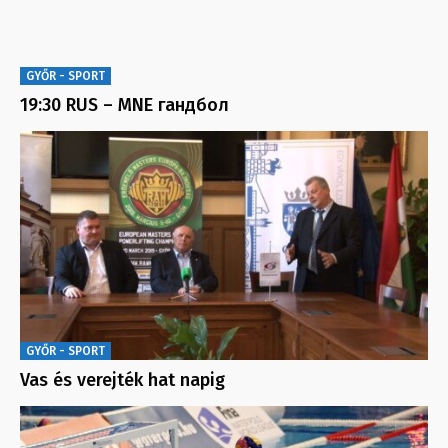
GYŐR - SPORT
19:30 RUS – MNE гандбол
GYŐR - SPORT
Vas és verejték hat napig