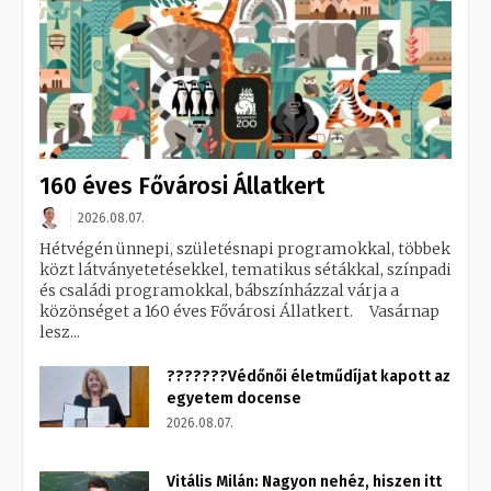
160 éves Fővárosi Állatkert
2026.08.07.
Hétvégén ünnepi, születésnapi programokkal, többek
közt látványetetésekkel, tematikus sétákkal, színpadi
és családi programokkal, bábszínházzal várja a
közönséget a 160 éves Fővárosi Állatkert. Vasárnap
lesz...
???????Védőnői életműdíjat kapott az
egyetem docense
2026.08.07.
Vitális Milán: Nagyon nehéz, hiszen itt