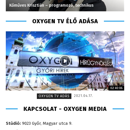
Kőműves Krisztián – programozó, technikus
G
OXYGEN TV ÉLŐ ADÁSA
02:40:06
2021.04.17.
OXYGEN TV ADÁS
KAPCSOLAT - OXYGEN MEDIA
Stúdió:
9023 Győr, Magyar utca 9.