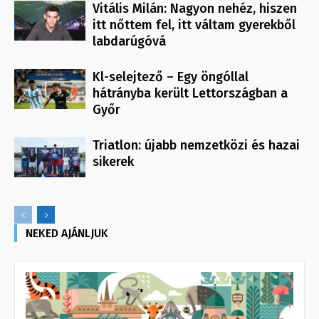
Vitális Milán: Nagyon nehéz, hiszen
itt nőttem fel, itt váltam gyerekből
labdarúgóvá
Kl-selejtező – Egy öngóllal
hátrányba került Lettországban a
Győr
Triatlon: újabb nemzetközi és hazai
sikerek
NEKED AJÁNLJUK