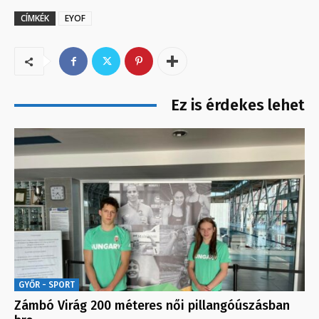
CÍMKÉK
EYOF
Ez is érdekes lehet
GYŐR - SPORT
Zámbó Virág 200 méteres női pillangóúszásban