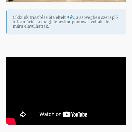
Cikkünk frissítése óta eltelt
9 év
, a szövegben szereplő
információk a megjelenéskor pontosak voltak, de
mára elavulhattak.