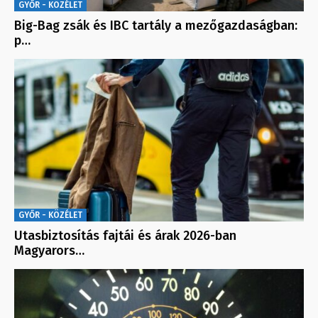
GYŐR - KÖZÉLET
Big-Bag zsák és IBC tartály a mezőgazdaságban:
p…
GYŐR - KÖZÉLET
Utasbiztosítás fajtái és árak 2026-ban
Magyarors…