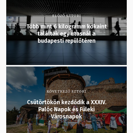
ELŐZŐ SZTORI
Több mint 6 kilogramm kokaint
találtak egy utasnál a
budapesti repülőtéren
KÖVETKEZŐ SZTORI
Csütörtökön kezdődik a XXXIV.
Palóc Napok és Füleki
Városnapok