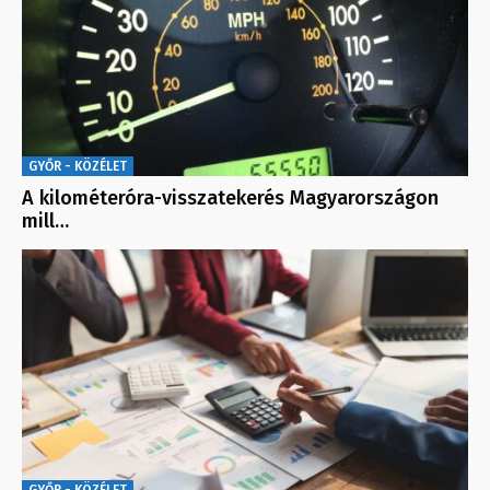
GYŐR - KÖZÉLET
A kilométeróra-visszatekerés Magyarországon
mill…
GYŐR - KÖZÉLET