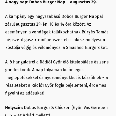
A nagy nap: Dobos Burger Nap – augusztus 29.
A kampány egy nagyszabású Dobos Burger Nappal
zárul augusztus 29-én, 10 és 14 óra között. Az
eseményen a vendégek találkozhatnak Bürgés Tamás
népszerű gasztro-influenszerrel is, aki személyesen
kóstolja végig és véleményezi a Smashed Burgereket.
A jó hangulatról a Rádió1 Győr élő kitelepülése és zene
gondoskodik. A nap folyamán különleges
meglepetésekkel és nyereményekkel is készülnek – a
részleteket a Rádió1 Győr fogja bejelenteni, érdemes
figyelni az adásukat!
Helyszín:
Dobos Burger & Chicken (Győr, Vas Gereben
u. 6. – az Árkád mellett)