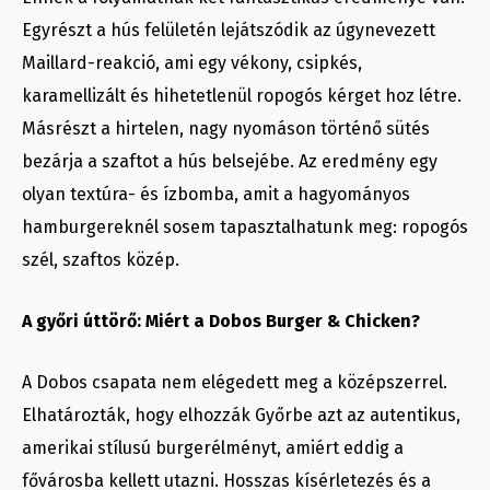
Egyrészt a hús felületén lejátszódik az úgynevezett
Maillard-reakció, ami egy vékony, csipkés,
karamellizált és hihetetlenül ropogós kérget hoz létre.
Másrészt a hirtelen, nagy nyomáson történő sütés
bezárja a szaftot a hús belsejébe. Az eredmény egy
olyan textúra- és ízbomba, amit a hagyományos
hamburgereknél sosem tapasztalhatunk meg: ropogós
szél, szaftos közép.
A győri úttörő: Miért a Dobos Burger & Chicken?
A Dobos csapata nem elégedett meg a középszerrel.
Elhatározták, hogy elhozzák Győrbe azt az autentikus,
amerikai stílusú burgerélményt, amiért eddig a
fővárosba kellett utazni. Hosszas kísérletezés és a