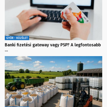
GYŐR - KÖZÉLET
Banki fizetési gateway vagy PSP? A legfontosabb
…