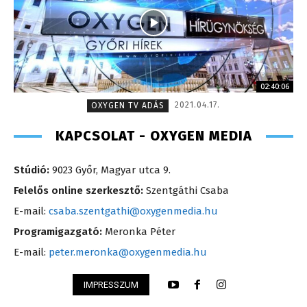
02:40:06
2021.04.17.
OXYGEN TV ADÁS
KAPCSOLAT - OXYGEN MEDIA
Stúdió:
9023 Győr, Magyar utca 9.
Felelős online szerkesztő:
Szentgáthi Csaba
E-mail:
csaba.szentgathi@oxygenmedia.hu
Programigazgató:
Meronka Péter
E-mail:
peter.meronka@oxygenmedia.hu
IMPRESSZUM