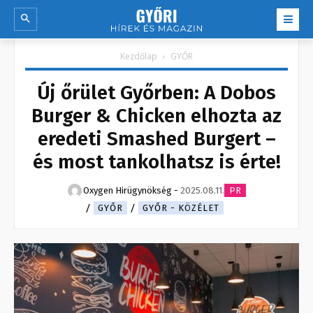
Kezdőlap
GYŐR
Új őrület Győrben: A Dobos
Burger & Chicken elhozta az
eredeti Smashed Burgert –
és most tankolhatsz is érte!
Oxygen Hirügynökség
-
2025.08.11.
PR
GYŐR
GYŐR - KÖZÉLET