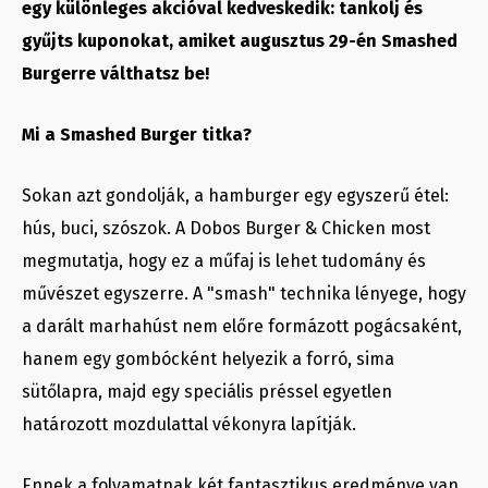
egy különleges akcióval kedveskedik: tankolj és
gyűjts kuponokat, amiket augusztus 29-én Smashed
Burgerre válthatsz be!
Mi a Smashed Burger titka?
Sokan azt gondolják, a hamburger egy egyszerű étel:
hús, buci, szószok. A Dobos Burger & Chicken most
megmutatja, hogy ez a műfaj is lehet tudomány és
művészet egyszerre. A "smash" technika lényege, hogy
a darált marhahúst nem előre formázott pogácsaként,
hanem egy gombócként helyezik a forró, sima
sütőlapra, majd egy speciális préssel egyetlen
határozott mozdulattal vékonyra lapítják.
Ennek a folyamatnak két fantasztikus eredménye van.